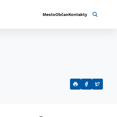
Mesto
Občan
Kontakty
aktivite a preferenciách.
e alebo aby sa uložila