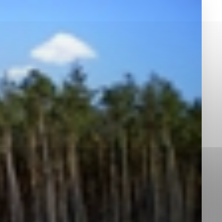
okies, ktorú chcete povoliť
sú pre prevádzku nevyhnutné a pomáhajú urobiť webové st
é funkcie, ako je navigácia na stránke a prístup k zabez
rov cookie nemôže web správne fungovať.
jú prevádzkovateľovi stránok pochopiť, ako návštevníci st
izovať a ponúknuť im lepšiu skúsenosť. Všetky dáta sa zb
étnou osobou.
Povoliť všetko
Uložiť nastavenia
Viac informácií