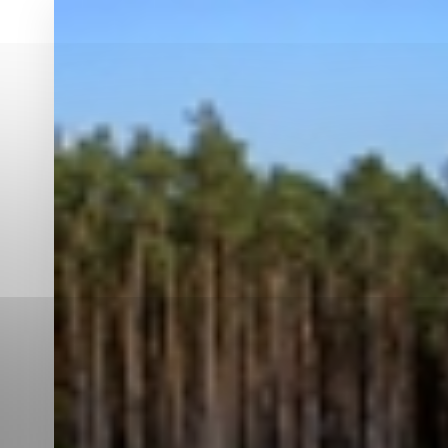
Vyberte úroveň co
Karanténna stanica Malacky
Sčítanie obyvateľov, domov a bytov
2021
Technické cookies
Separovaný zber v meste
Technické súbory cookie 
tým, že umožňujú základn
stránky. Bez týchto súbo
Analytické cookies
Analytické cookies pomáha
aby mohol stránky optimal
možné ich spojiť s konkr