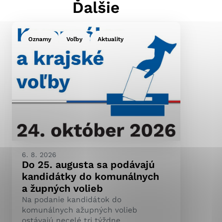
Ďalšie
Oznamy
Voľby
Aktuality
ránky uplatniteľnými
pečeným oblastiam webovej
ránok stránku používajú,
ierajú anonymne a nie je
6. 8. 2026
Do 25. augusta sa podávajú
kandidátky do komunálnych
a župných volieb
Na podanie kandidátok do
komunálnych ažupných volieb
ostávajú necelé tri týždne.