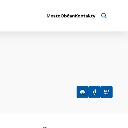
Mesto
Občan
Kontakty
aktivite a preferenciách.
e alebo aby sa uložila