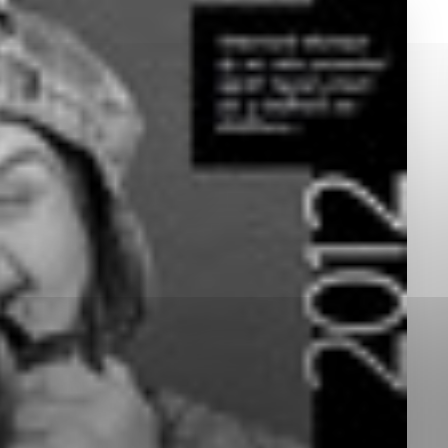
okies, ktorú chcete povoliť
sú pre prevádzku nevyhnutné a pomáhajú urobiť webové st
é funkcie, ako je navigácia na stránke a prístup k zabez
rov cookie nemôže web správne fungovať.
jú prevádzkovateľovi stránok pochopiť, ako návštevníci st
izovať a ponúknuť im lepšiu skúsenosť. Všetky dáta sa zb
étnou osobou.
Povoliť všetko
Uložiť nastavenia
Viac informácií