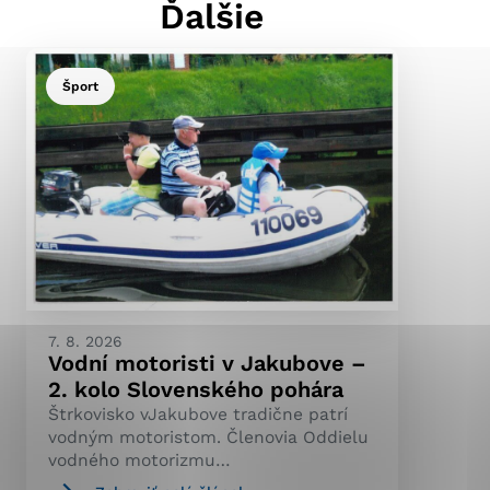
Ďalšie
Šport
ránky uplatniteľnými
pečeným oblastiam webovej
ránok stránku používajú,
ierajú anonymne a nie je
7. 8. 2026
Vodní motoristi v Jakubove –
2. kolo Slovenského pohára
Štrkovisko vJakubove tradične patrí
vodným motoristom. Členovia Oddielu
vodného motorizmu…