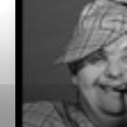
Vyberte úroveň co
Karanténna stanica Malacky
Sčítanie obyvateľov, domov a bytov
2021
Technické cookies
Separovaný zber v meste
Technické súbory cookie 
tým, že umožňujú základn
stránky. Bez týchto súbo
Analytické cookies
Analytické cookies pomáha
aby mohol stránky optimal
možné ich spojiť s konkr