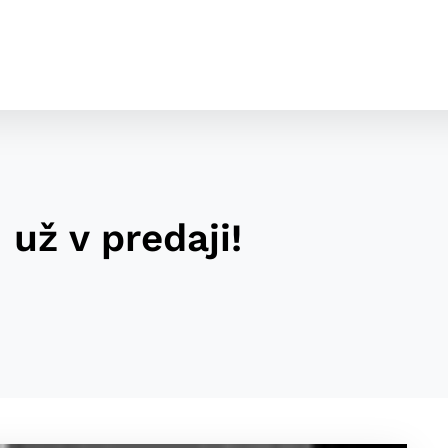
už v predaji!
cookies
o ktorých webové stránky môžu ukladať informácie o vašej 
tomu, aby si webový prehliadač zapamätoval Vaše prihláseni