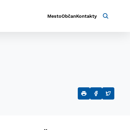
Mesto
Občan
Kontakty
aktivite a preferenciách.
e alebo aby sa uložila