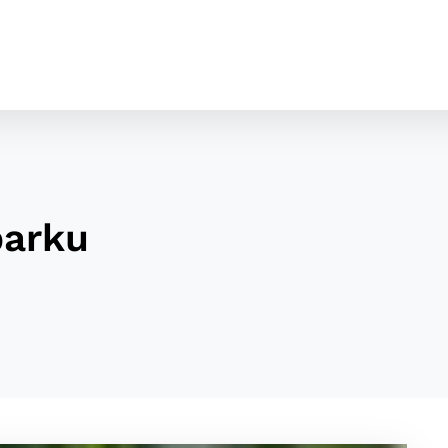
parku
cookies
o ktorých webové stránky môžu ukladať informácie o vašej 
tomu, aby si webový prehliadač zapamätoval Vaše prihláseni