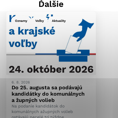
Ďalšie
Oznamy
Voľby
Aktuality
ránky uplatniteľnými
pečeným oblastiam webovej
ránok stránku používajú,
ierajú anonymne a nie je
6. 8. 2026
Do 25. augusta sa podávajú
kandidátky do komunálnych
a župných volieb
Na podanie kandidátok do
komunálnych ažupných volieb
ostávajú necelé tri týždne.