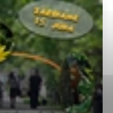
okies, ktorú chcete povoliť
sú pre prevádzku nevyhnutné a pomáhajú urobiť webové st
é funkcie, ako je navigácia na stránke a prístup k zabez
rov cookie nemôže web správne fungovať.
jú prevádzkovateľovi stránok pochopiť, ako návštevníci st
izovať a ponúknuť im lepšiu skúsenosť. Všetky dáta sa zb
étnou osobou.
Povoliť všetko
Uložiť nastavenia
Viac informácií