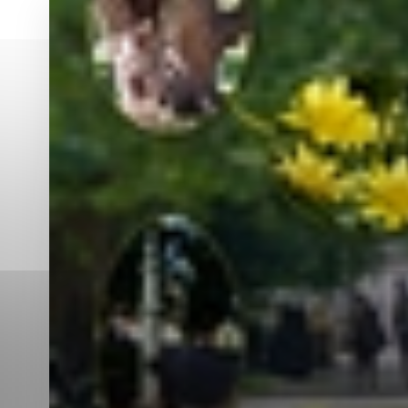
Vyberte úroveň co
Karanténna stanica Malacky
Sčítanie obyvateľov, domov a bytov
2021
Technické cookies
Separovaný zber v meste
Technické súbory cookie 
tým, že umožňujú základn
stránky. Bez týchto súbo
Analytické cookies
Analytické cookies pomáha
aby mohol stránky optimal
možné ich spojiť s konkr