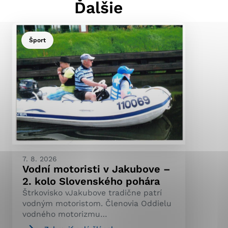
Ďalšie
Šport
ránky uplatniteľnými
pečeným oblastiam webovej
ránok stránku používajú,
ierajú anonymne a nie je
7. 8. 2026
Vodní motoristi v Jakubove –
2. kolo Slovenského pohára
Štrkovisko vJakubove tradične patrí
vodným motoristom. Členovia Oddielu
vodného motorizmu…