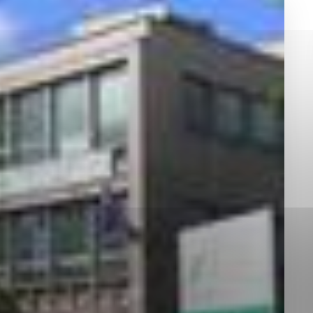
okies, ktorú chcete povoliť
sú pre prevádzku nevyhnutné a pomáhajú urobiť webové st
é funkcie, ako je navigácia na stránke a prístup k zabez
rov cookie nemôže web správne fungovať.
jú prevádzkovateľovi stránok pochopiť, ako návštevníci st
izovať a ponúknuť im lepšiu skúsenosť. Všetky dáta sa zb
étnou osobou.
Povoliť všetko
Uložiť nastavenia
Viac informácií