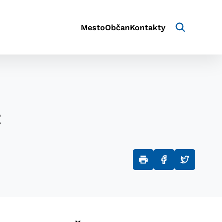
Mesto
Občan
Kontakty
t
aktivite a preferenciách.
e alebo aby sa uložila