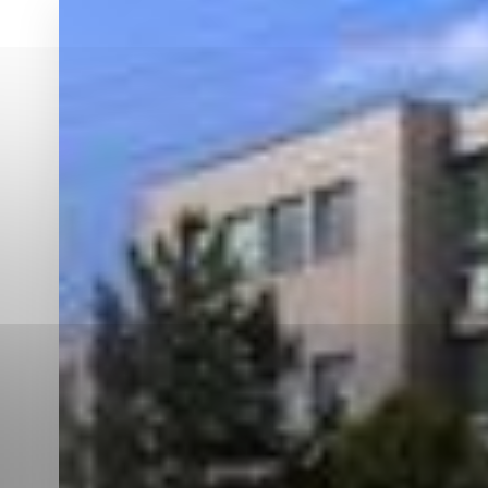
Vyberte úroveň co
Karanténna stanica Malacky
Sčítanie obyvateľov, domov a bytov
2021
Technické cookies
Separovaný zber v meste
Technické súbory cookie 
tým, že umožňujú základn
stránky. Bez týchto súbo
Analytické cookies
Analytické cookies pomáha
aby mohol stránky optimal
možné ich spojiť s konkr