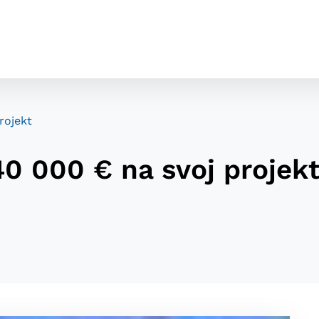
rojekt
0 000 € na svoj projek
cookies
o ktorých webové stránky môžu ukladať informácie o vašej 
tomu, aby si webový prehliadač zapamätoval Vaše prihláseni