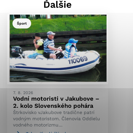
Ďalšie
Šport
ránky uplatniteľnými
pečeným oblastiam webovej
ránok stránku používajú,
ierajú anonymne a nie je
7. 8. 2026
Vodní motoristi v Jakubove –
2. kolo Slovenského pohára
Štrkovisko vJakubove tradične patrí
vodným motoristom. Členovia Oddielu
vodného motorizmu…