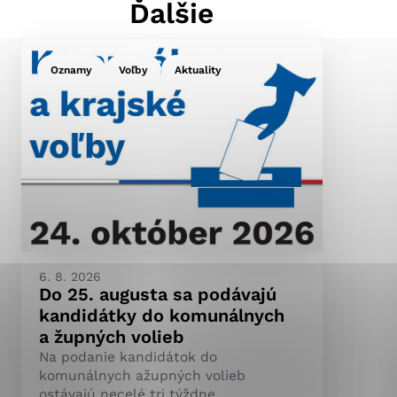
Ďalšie
Oznamy
Voľby
Aktuality
ránky uplatniteľnými
pečeným oblastiam webovej
ránok stránku používajú,
ierajú anonymne a nie je
6. 8. 2026
Do 25. augusta sa podávajú
kandidátky do komunálnych
a župných volieb
Na podanie kandidátok do
komunálnych ažupných volieb
ostávajú necelé tri týždne.