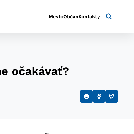
Mesto
Občan
Kontakty
me očakávať?
aktivite a preferenciách.
e alebo aby sa uložila