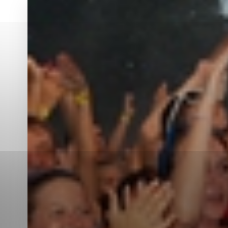
Vyberte úroveň co
Karanténna stanica Malacky
Sčítanie obyvateľov, domov a bytov
2021
Technické cookies
Separovaný zber v meste
Technické súbory cookie 
tým, že umožňujú základn
stránky. Bez týchto súbo
Analytické cookies
Analytické cookies pomáha
aby mohol stránky optimal
možné ich spojiť s konkr