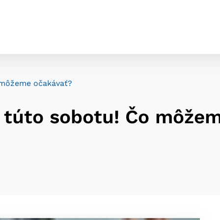
o môžeme očakávať?
 túto sobotu! Čo môže
cookies
o ktorých webové stránky môžu ukladať informácie o vašej 
tomu, aby si webový prehliadač zapamätoval Vaše prihláseni