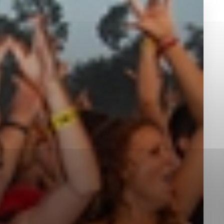
okies, ktorú chcete povoliť
sú pre prevádzku nevyhnutné a pomáhajú urobiť webové st
é funkcie, ako je navigácia na stránke a prístup k zabez
rov cookie nemôže web správne fungovať.
jú prevádzkovateľovi stránok pochopiť, ako návštevníci st
izovať a ponúknuť im lepšiu skúsenosť. Všetky dáta sa zb
étnou osobou.
Povoliť všetko
Uložiť nastavenia
Viac informácií