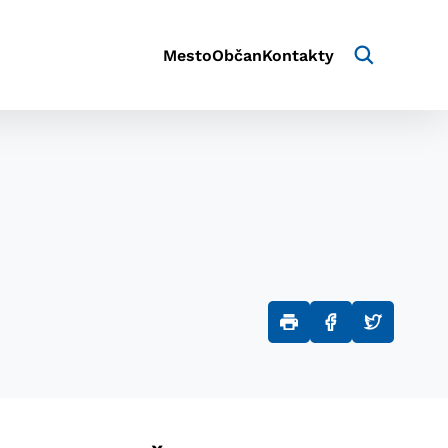
Mesto
Občan
Kontakty
aktivite a preferenciách.
e alebo aby sa uložila