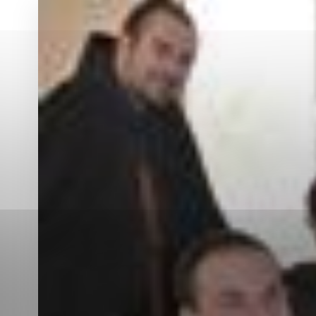
Vyberte úroveň co
Karanténna stanica Malacky
Sčítanie obyvateľov, domov a bytov
2021
Technické cookies
Separovaný zber v meste
Technické súbory cookie 
tým, že umožňujú základn
stránky. Bez týchto súbo
Analytické cookies
Analytické cookies pomáha
aby mohol stránky optimal
možné ich spojiť s konkr