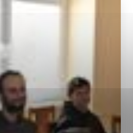
okies, ktorú chcete povoliť
sú pre prevádzku nevyhnutné a pomáhajú urobiť webové st
é funkcie, ako je navigácia na stránke a prístup k zabez
rov cookie nemôže web správne fungovať.
jú prevádzkovateľovi stránok pochopiť, ako návštevníci st
izovať a ponúknuť im lepšiu skúsenosť. Všetky dáta sa zb
étnou osobou.
Povoliť všetko
Uložiť nastavenia
Viac informácií