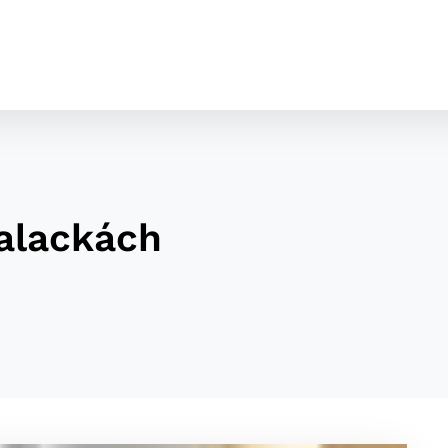
Malackách
cookies
o ktorých webové stránky môžu ukladať informácie o vašej 
tomu, aby si webový prehliadač zapamätoval Vaše prihláseni