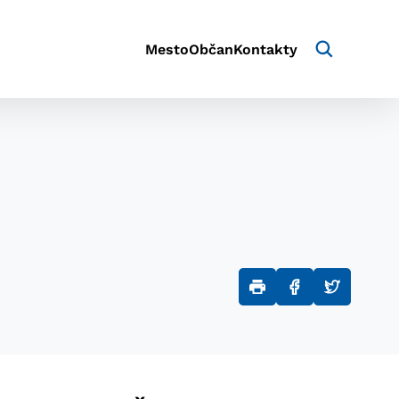
Mesto
Občan
Kontakty
aktivite a preferenciách.
e alebo aby sa uložila