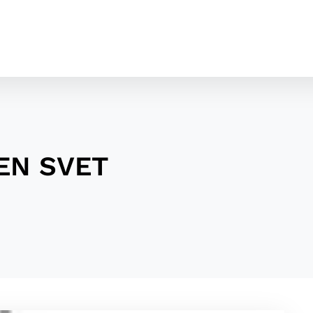
DEN SVET
cookies
o ktorých webové stránky môžu ukladať informácie o vašej 
tomu, aby si webový prehliadač zapamätoval Vaše prihláseni