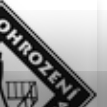
okies, ktorú chcete povoliť
sú pre prevádzku nevyhnutné a pomáhajú urobiť webové st
é funkcie, ako je navigácia na stránke a prístup k zabez
rov cookie nemôže web správne fungovať.
jú prevádzkovateľovi stránok pochopiť, ako návštevníci st
izovať a ponúknuť im lepšiu skúsenosť. Všetky dáta sa zb
étnou osobou.
Povoliť všetko
Uložiť nastavenia
Viac informácií