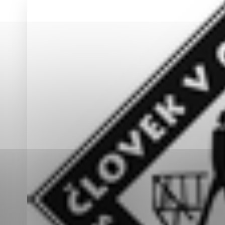
Vyberte úroveň co
Karanténna stanica Malacky
Sčítanie obyvateľov, domov a bytov
2021
Technické cookies
Separovaný zber v meste
Technické súbory cookie 
tým, že umožňujú základn
stránky. Bez týchto súbo
Analytické cookies
Analytické cookies pomáha
aby mohol stránky optimal
možné ich spojiť s konkr