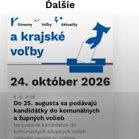
Ďalšie
Oznamy
Voľby
Aktuality
ránky uplatniteľnými
pečeným oblastiam webovej
ránok stránku používajú,
ierajú anonymne a nie je
6. 8. 2026
Do 25. augusta sa podávajú
kandidátky do komunálnych
a župných volieb
Na podanie kandidátok do
komunálnych ažupných volieb
ostávajú necelé tri týždne.