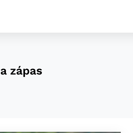
a zápas
cookies
o ktorých webové stránky môžu ukladať informácie o vašej 
tomu, aby si webový prehliadač zapamätoval Vaše prihláseni