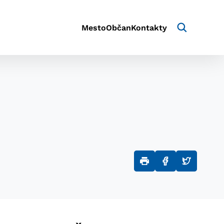
Mesto
Občan
Kontakty
aktivite a preferenciách.
e alebo aby sa uložila