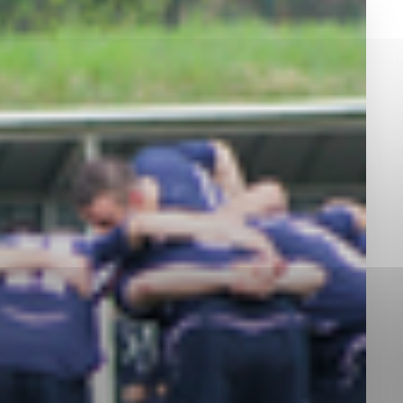
okies, ktorú chcete povoliť
sú pre prevádzku nevyhnutné a pomáhajú urobiť webové st
é funkcie, ako je navigácia na stránke a prístup k zabez
rov cookie nemôže web správne fungovať.
jú prevádzkovateľovi stránok pochopiť, ako návštevníci st
izovať a ponúknuť im lepšiu skúsenosť. Všetky dáta sa zb
étnou osobou.
Povoliť všetko
Uložiť nastavenia
Viac informácií