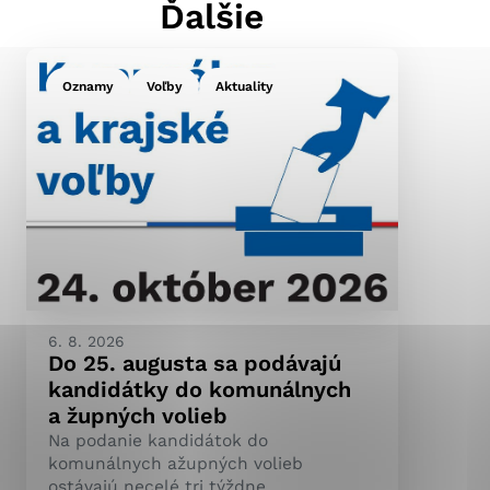
Ďalšie
Oznamy
Voľby
Aktuality
ránky uplatniteľnými
pečeným oblastiam webovej
ránok stránku používajú,
ierajú anonymne a nie je
6. 8. 2026
Do 25. augusta sa podávajú
kandidátky do komunálnych
a župných volieb
Na podanie kandidátok do
komunálnych ažupných volieb
ostávajú necelé tri týždne.