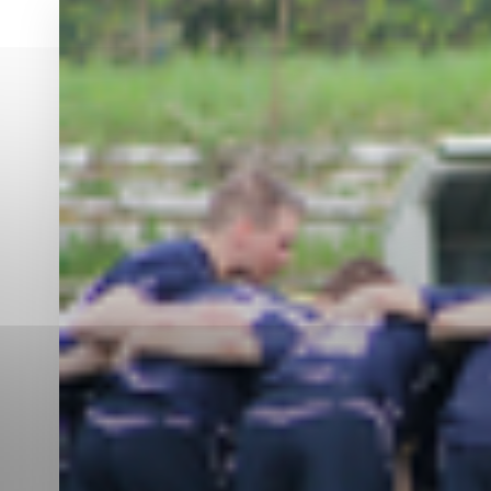
Vyberte úroveň co
Karanténna stanica Malacky
Sčítanie obyvateľov, domov a bytov
2021
Technické cookies
Separovaný zber v meste
Technické súbory cookie 
tým, že umožňujú základn
stránky. Bez týchto súbo
Analytické cookies
Analytické cookies pomáha
aby mohol stránky optimal
možné ich spojiť s konkr