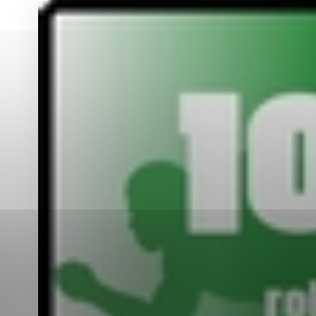
Vyberte úroveň co
Karanténna stanica Malacky
Sčítanie obyvateľov, domov a bytov
2021
Technické cookies
Separovaný zber v meste
Technické súbory cookie 
tým, že umožňujú základn
stránky. Bez týchto súbo
Analytické cookies
Analytické cookies pomáha
aby mohol stránky optimal
možné ich spojiť s konkr