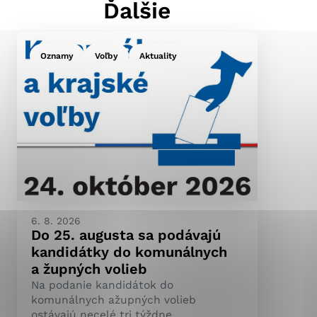
Ďalšie
Oznamy
Voľby
Aktuality
ránky uplatniteľnými
pečeným oblastiam webovej
ránok stránku používajú,
ierajú anonymne a nie je
6. 8. 2026
Do 25. augusta sa podávajú
kandidátky do komunálnych
a župných volieb
Na podanie kandidátok do
komunálnych ažupných volieb
ostávajú necelé tri týždne.