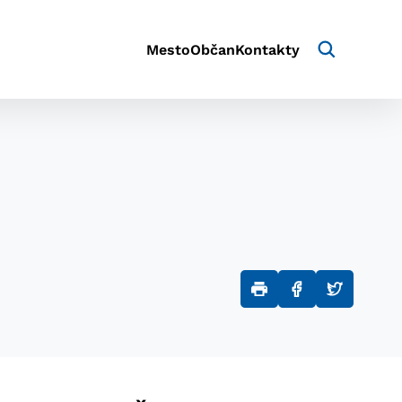
Mesto
Občan
Kontakty
aktivite a preferenciách.
e alebo aby sa uložila