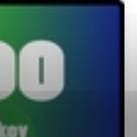
okies, ktorú chcete povoliť
sú pre prevádzku nevyhnutné a pomáhajú urobiť webové st
é funkcie, ako je navigácia na stránke a prístup k zabez
rov cookie nemôže web správne fungovať.
jú prevádzkovateľovi stránok pochopiť, ako návštevníci st
izovať a ponúknuť im lepšiu skúsenosť. Všetky dáta sa zb
étnou osobou.
Povoliť všetko
Uložiť nastavenia
Viac informácií