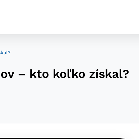
skal?
ov – kto koľko získal?
cookies
o ktorých webové stránky môžu ukladať informácie o vašej 
tomu, aby si webový prehliadač zapamätoval Vaše prihláseni