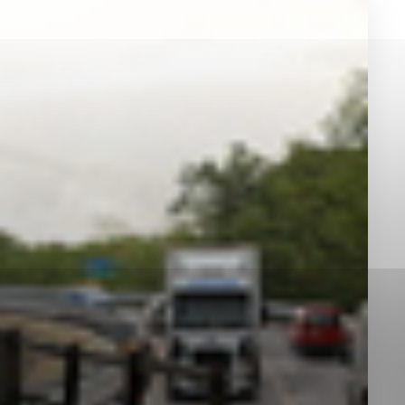
okies, ktorú chcete povoliť
sú pre prevádzku nevyhnutné a pomáhajú urobiť webové st
é funkcie, ako je navigácia na stránke a prístup k zabez
rov cookie nemôže web správne fungovať.
jú prevádzkovateľovi stránok pochopiť, ako návštevníci st
izovať a ponúknuť im lepšiu skúsenosť. Všetky dáta sa zb
étnou osobou.
Povoliť všetko
Uložiť nastavenia
Viac informácií