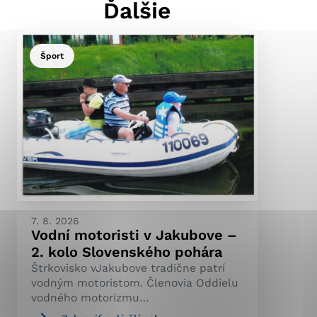
Ďalšie
Šport
ránky uplatniteľnými
pečeným oblastiam webovej
ránok stránku používajú,
ierajú anonymne a nie je
7. 8. 2026
Vodní motoristi v Jakubove –
2. kolo Slovenského pohára
Štrkovisko vJakubove tradične patrí
vodným motoristom. Členovia Oddielu
vodného motorizmu…