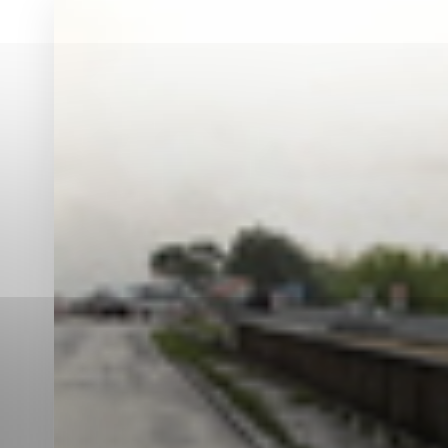
Vyberte úroveň co
Karanténna stanica Malacky
Sčítanie obyvateľov, domov a bytov
2021
Technické cookies
Separovaný zber v meste
Technické súbory cookie 
tým, že umožňujú základn
stránky. Bez týchto súbo
Analytické cookies
Analytické cookies pomáha
aby mohol stránky optimal
možné ich spojiť s konkr