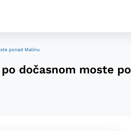
ste ponad Malinu
í po dočasnom moste p
cookies
o ktorých webové stránky môžu ukladať informácie o vašej 
tomu, aby si webový prehliadač zapamätoval Vaše prihláseni