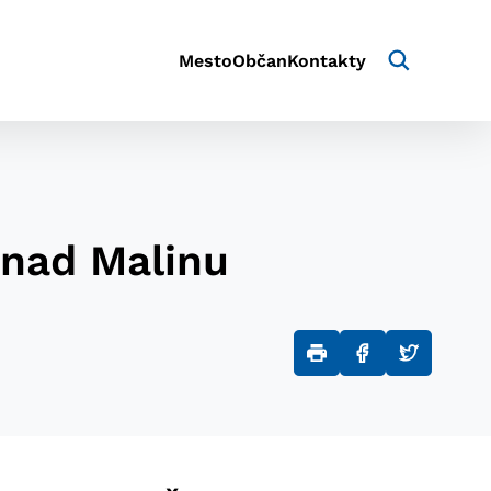
Mesto
Občan
Kontakty
onad Malinu
aktivite a preferenciách.
e alebo aby sa uložila