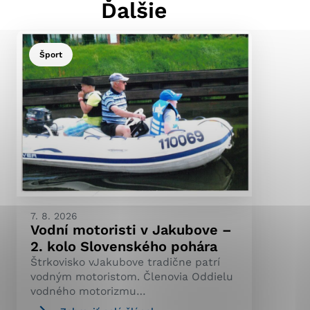
Ďalšie
Šport
ránky uplatniteľnými
pečeným oblastiam webovej
ránok stránku používajú,
ierajú anonymne a nie je
7. 8. 2026
Vodní motoristi v Jakubove –
2. kolo Slovenského pohára
Štrkovisko vJakubove tradične patrí
vodným motoristom. Členovia Oddielu
vodného motorizmu…