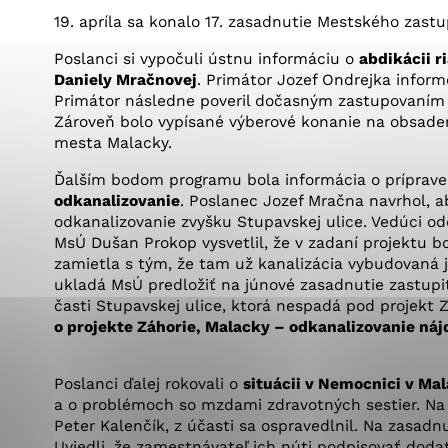
Vyberte úroveň co
Karanténna stanica Malacky
19. apríla sa konalo 17. zasadnutie Mestského zastu
Sčítanie obyvateľov, domov a bytov
2021
Technické cookies
Poslanci si vypočuli ústnu informáciu o
abdikácii r
Separovaný zber v meste
Daniely Mračnovej
. Primátor Jozef Ondrejka infor
Technické súbory cookie 
Primátor následne poveril dočasným zastupovaním 
tým, že umožňujú základn
Zároveň bolo vypísané výberové konanie na obsadeni
stránky. Bez týchto súbo
mesta Malacky.
Ďalším bodom programu bola informácia o príprave
Analytické cookies
odkanalizovanie
. Poslanec Jozef Mračna navrhol, 
odkanalizovanie zvyšku Stupavskej ulice. Vedúci o
Analytické cookies pomáha
MsÚ Dušan Prokop vysvetlil, že v zadaní projektu bo
aby mohol stránky optimal
zamietla s tým, že tam už kanalizácia vybudovaná j
možné ich spojiť s konkr
ukladá MsÚ predložiť na júnové zasadnutie zastupite
časti Stupavskej ulice, ktorá nespadá pod projekt 
o projekte Záhorie, Malacky – odkanalizovanie náj
Poslanci ďalej rokovali o
situácii v Nemocnici v Ma
a o problémoch so mzdami zdravotných sestier. Na z
Peter Kalenčík, z účasti sa ospravedlnil. Na zasadn
Uviedli, že zamestnávateľ ich núti podpisovať doda