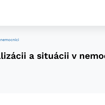
v nemocnici
izácii a situácii v nemo
cookies
o ktorých webové stránky môžu ukladať informácie o vašej 
tomu, aby si webový prehliadač zapamätoval Vaše prihláseni