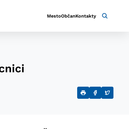
Mesto
Občan
Kontakty
cnici
aktivite a preferenciách.
e alebo aby sa uložila