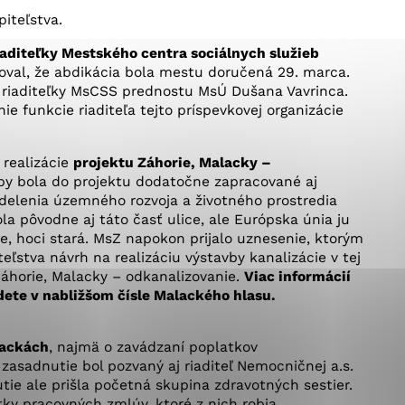
okies, ktorú chcete povoliť
piteľstva.
iaditeľky Mestského centra sociálnych služieb
moval, že abdikácia bola mestu doručená 29. marca.
sú pre prevádzku nevyhnutné a pomáhajú urobiť webové st
riaditeľky MsCSS prednostu MsÚ Dušana Vavrinca.
é funkcie, ako je navigácia na stránke a prístup k zabez
e funkcie riaditeľa tejto príspevkovej organizácie
rov cookie nemôže web správne fungovať.
 realizácie
projektu Záhorie, Malacky –
aby bola do projektu dodatočne zapracované aj
ddelenia územného rozvoja a životného prostredia
jú prevádzkovateľovi stránok pochopiť, ako návštevníci st
la pôvodne aj táto časť ulice, ale Európska únia ju
izovať a ponúknuť im lepšiu skúsenosť. Všetky dáta sa zb
e, hoci stará. MsZ napokon prijalo uznesenie, ktorým
étnou osobou.
ľstva návrh na realizáciu výstavby kanalizácie v tej
Záhorie, Malacky – odkanalizovanie.
Viac informácií
dete v nabližšom čísle Malackého hlasu.
Povoliť všetko
Uložiť nastavenia
Viac informácií
lackách
, najmä o zavádzaní poplatkov
asadnutie bol pozvaný aj riaditeľ Nemocničnej a.s.
utie ale prišla početná skupina zdravotných sestier.
tky pracovných zmlúv, ktoré z nich robia