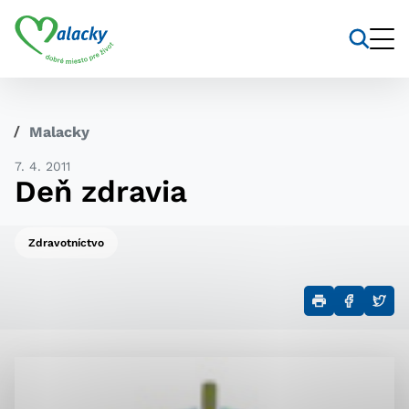
Vyhľadávanie
Nastavenie cookies
Malacky
Cookies sú malé súbory, do ktorých webové stránky
7. 4. 2011
môžu ukladať informácie o vašej aktivite a
Deň zdravia
preferenciách. Používajú sa napríklad k tomu, aby si
webový prehliadač zapamätoval Vaše prihlásenie alebo
aby sa uložila Vaša voľba v tomto okne.
Zdravotníctvo
Vyberte úroveň cookies, ktorú
chcete povoliť
Technické cookies
Technické súbory cookie sú pre prevádzku nevyhnutné
a pomáhajú urobiť webové stránky uplatniteľnými tým,
že umožňujú základné funkcie, ako je navigácia na