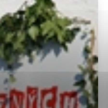
okies, ktorú chcete povoliť
sú pre prevádzku nevyhnutné a pomáhajú urobiť webové st
é funkcie, ako je navigácia na stránke a prístup k zabez
rov cookie nemôže web správne fungovať.
jú prevádzkovateľovi stránok pochopiť, ako návštevníci st
izovať a ponúknuť im lepšiu skúsenosť. Všetky dáta sa zb
étnou osobou.
Povoliť všetko
Uložiť nastavenia
Viac informácií