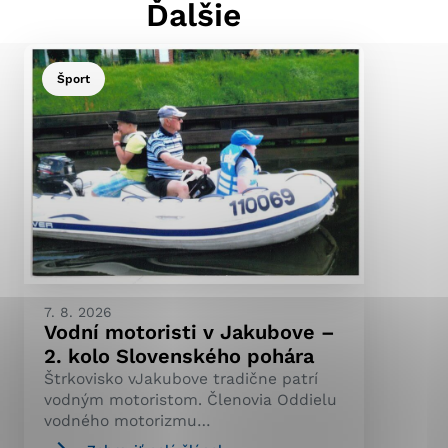
Ďalšie
Šport
ránky uplatniteľnými
pečeným oblastiam webovej
ránok stránku používajú,
ierajú anonymne a nie je
7. 8. 2026
Vodní motoristi v Jakubove –
2. kolo Slovenského pohára
Štrkovisko vJakubove tradične patrí
vodným motoristom. Členovia Oddielu
vodného motorizmu…