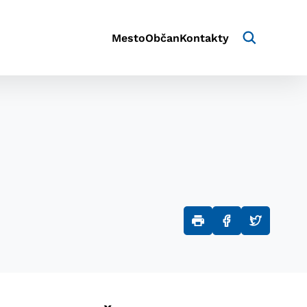
Mesto
Občan
Kontakty
aktivite a preferenciách.
e alebo aby sa uložila