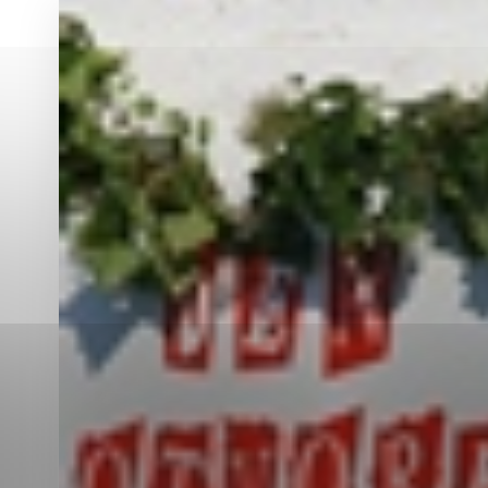
Vyberte úroveň co
Karanténna stanica Malacky
Sčítanie obyvateľov, domov a bytov
2021
Technické cookies
Separovaný zber v meste
Technické súbory cookie 
tým, že umožňujú základn
stránky. Bez týchto súbo
Analytické cookies
Analytické cookies pomáha
aby mohol stránky optimal
možné ich spojiť s konkr