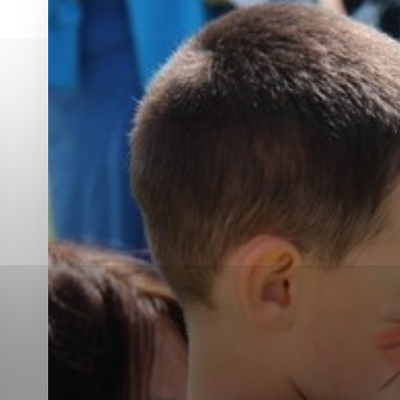
Vyberte úroveň co
Karanténna stanica Malacky
Sčítanie obyvateľov, domov a bytov
2021
Technické cookies
Separovaný zber v meste
Technické súbory cookie 
tým, že umožňujú základn
stránky. Bez týchto súbo
Analytické cookies
Analytické cookies pomáha
aby mohol stránky optimal
možné ich spojiť s konkr