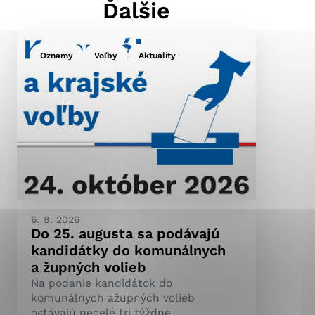
Ďalšie
Oznamy
Voľby
Aktuality
ránky uplatniteľnými
pečeným oblastiam webovej
ránok stránku používajú,
ierajú anonymne a nie je
6. 8. 2026
Do 25. augusta sa podávajú
kandidátky do komunálnych
a župných volieb
Na podanie kandidátok do
komunálnych ažupných volieb
ostávajú necelé tri týždne.