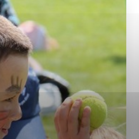
okies, ktorú chcete povoliť
sú pre prevádzku nevyhnutné a pomáhajú urobiť webové st
é funkcie, ako je navigácia na stránke a prístup k zabez
rov cookie nemôže web správne fungovať.
jú prevádzkovateľovi stránok pochopiť, ako návštevníci st
izovať a ponúknuť im lepšiu skúsenosť. Všetky dáta sa zb
étnou osobou.
Povoliť všetko
Uložiť nastavenia
Viac informácií