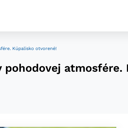
fére. Kúpalisko otvorené!
v pohodovej atmosfére. 
cookies
o ktorých webové stránky môžu ukladať informácie o vašej 
tomu, aby si webový prehliadač zapamätoval Vaše prihláseni