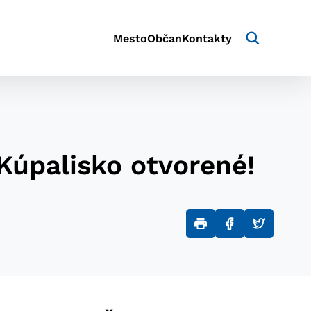
Mesto
Občan
Kontakty
Kúpalisko otvorené!
aktivite a preferenciách.
e alebo aby sa uložila