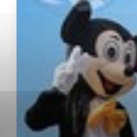
Vyberte úroveň co
Karanténna stanica Malacky
Sčítanie obyvateľov, domov a bytov
2021
Technické cookies
Separovaný zber v meste
Technické súbory cookie 
tým, že umožňujú základn
stránky. Bez týchto súbo
Analytické cookies
Analytické cookies pomáha
aby mohol stránky optimal
možné ich spojiť s konkr