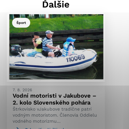
Ďalšie
Šport
ránky uplatniteľnými
pečeným oblastiam webovej
ránok stránku používajú,
ierajú anonymne a nie je
7. 8. 2026
Vodní motoristi v Jakubove –
2. kolo Slovenského pohára
Štrkovisko vJakubove tradične patrí
vodným motoristom. Členovia Oddielu
vodného motorizmu…