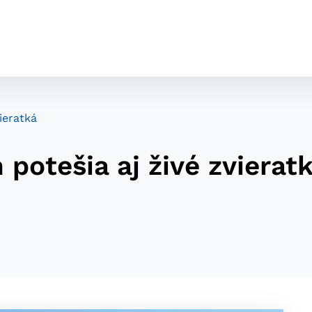
ieratká
 potešia aj živé zvierat
cookies
o ktorých webové stránky môžu ukladať informácie o vašej 
tomu, aby si webový prehliadač zapamätoval Vaše prihláseni