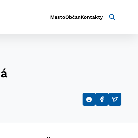
Mesto
Občan
Kontakty
ká
aktivite a preferenciách.
e alebo aby sa uložila