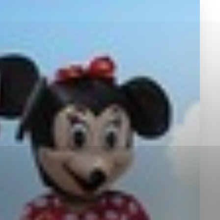
okies, ktorú chcete povoliť
sú pre prevádzku nevyhnutné a pomáhajú urobiť webové st
é funkcie, ako je navigácia na stránke a prístup k zabez
rov cookie nemôže web správne fungovať.
jú prevádzkovateľovi stránok pochopiť, ako návštevníci st
izovať a ponúknuť im lepšiu skúsenosť. Všetky dáta sa zb
étnou osobou.
Povoliť všetko
Uložiť nastavenia
Viac informácií