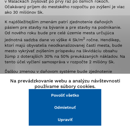
v Malackách zvyšovať po prvý raz po ôsmich rokoch.
stránke a prístup k zabezpečeným oblastiam webovej
Očakávaný príjem do mestského rozpočtu po zvýšení je viac
stránky. Bez týchto súborov cookie nemôže web
ako 30 miliónov Sk.
správne fungovať.
K najdôležitejším zmenám patrí zjednotenie daňových
pásiem pre stavby na bývanie a pre stavby na podnikanie.
Analytické cookies
Od nového roku bude pre celé územie mesta určujúca
2
jednotná sadzba dane vo výške 4 Sk/m
ročne. Hendikep,
Analytické cookies pomáhajú prevádzkovateľovi stránok
ktorí majú obyvatelia neodkanalizovanej časti mesta, bude
pochopiť, ako návštevníci stránok stránku používajú,
mesto vykrývať zvýšením príspevku na likvidáciu obsahu
aby mohol stránky optimalizovať a ponúknuť im lepšiu
žúmp z doterajších 30% na 50% preukázaných nákladov. Na
skúsenosť. Všetky dáta sa zbierajú anonymne a nie je
tento účel vyčlení samospráva v rozpočte 2 milióny Sk.
možné ich spojiť s konkrétnou osobou.
Ďalšou zmenou v daňovom systéme bude zjednotenie
sadzby dane pre priemyselné stavby, stavby na podnikanie
Na prevádzkovanie webu a analýzu návštevnosti
a nebytové priestory v obytných domoch na jednotnú
Povoliť všetko
používame súbory cookies.
úroveň 90 Sk/m2 ročne. Zvýšenie sadzby za zastavané
plochy a nádvoria a ostatné pozemky na 7 Sk/m2 ročne sa
Povoliť všetko
Uložiť nastavenia
bude týkať podnikateľských subjektov. Zvýšený príjem
z daní do mestského rozpočtu bude určený na
Odmietnuť
Viac informácií
rekonštrukciu Továrenskej ulice, podporu športu
a neziskových organizácií, rekultiváciu zelene
Upraviť
a rekonštrukciu parkovísk.