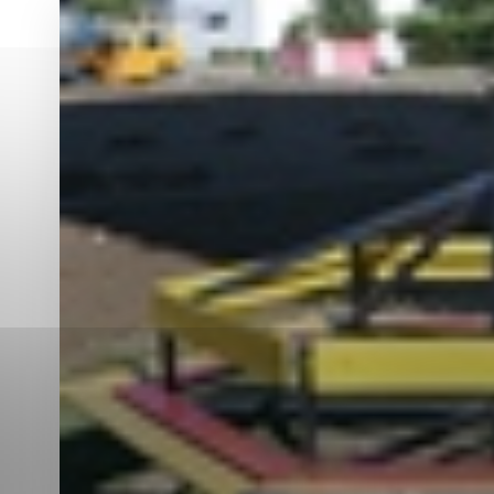
Vyberte úroveň co
Karanténna stanica Malacky
Sčítanie obyvateľov, domov a bytov
2021
Technické cookies
Separovaný zber v meste
Technické súbory cookie 
tým, že umožňujú základn
stránky. Bez týchto súbo
Analytické cookies
Analytické cookies pomáha
aby mohol stránky optimal
možné ich spojiť s konkr