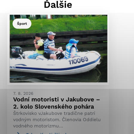
Ďalšie
Šport
ránky uplatniteľnými
pečeným oblastiam webovej
ránok stránku používajú,
ierajú anonymne a nie je
7. 8. 2026
Vodní motoristi v Jakubove –
2. kolo Slovenského pohára
Štrkovisko vJakubove tradične patrí
vodným motoristom. Členovia Oddielu
vodného motorizmu…