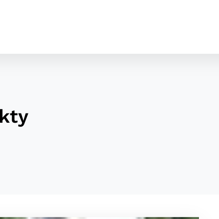
kty
cookies
o ktorých webové stránky môžu ukladať informácie o vašej 
tomu, aby si webový prehliadač zapamätoval Vaše prihláseni