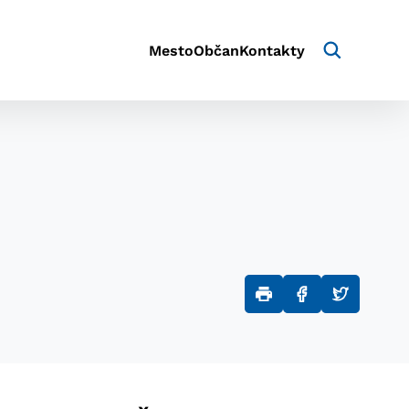
Mesto
Občan
Kontakty
aktivite a preferenciách.
e alebo aby sa uložila