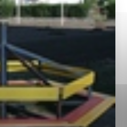
okies, ktorú chcete povoliť
sú pre prevádzku nevyhnutné a pomáhajú urobiť webové st
é funkcie, ako je navigácia na stránke a prístup k zabez
rov cookie nemôže web správne fungovať.
jú prevádzkovateľovi stránok pochopiť, ako návštevníci st
izovať a ponúknuť im lepšiu skúsenosť. Všetky dáta sa zb
étnou osobou.
Povoliť všetko
Uložiť nastavenia
Viac informácií