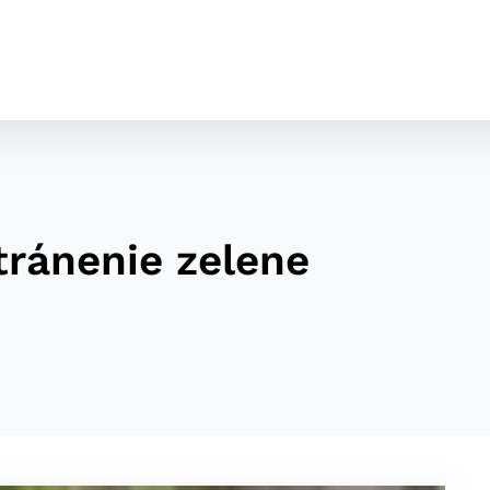
tránenie zelene
cookies
o ktorých webové stránky môžu ukladať informácie o vašej 
tomu, aby si webový prehliadač zapamätoval Vaše prihláseni