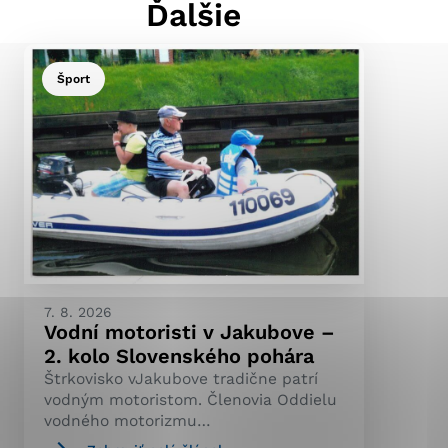
Ďalšie
Šport
ránky uplatniteľnými
pečeným oblastiam webovej
ránok stránku používajú,
ierajú anonymne a nie je
7. 8. 2026
Vodní motoristi v Jakubove –
2. kolo Slovenského pohára
Štrkovisko vJakubove tradične patrí
vodným motoristom. Členovia Oddielu
vodného motorizmu…