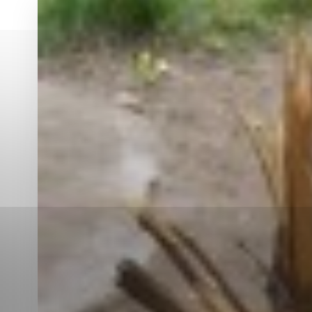
Vyberte úroveň co
Karanténna stanica Malacky
Sčítanie obyvateľov, domov a bytov
2021
Technické cookies
Separovaný zber v meste
Technické súbory cookie 
tým, že umožňujú základn
stránky. Bez týchto súbo
Analytické cookies
Analytické cookies pomáha
aby mohol stránky optimal
možné ich spojiť s konkr