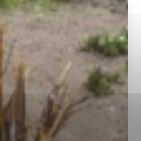
okies, ktorú chcete povoliť
sú pre prevádzku nevyhnutné a pomáhajú urobiť webové st
é funkcie, ako je navigácia na stránke a prístup k zabez
rov cookie nemôže web správne fungovať.
jú prevádzkovateľovi stránok pochopiť, ako návštevníci st
izovať a ponúknuť im lepšiu skúsenosť. Všetky dáta sa zb
étnou osobou.
Povoliť všetko
Uložiť nastavenia
Viac informácií