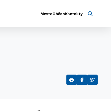
Mesto
Občan
Kontakty
aktivite a preferenciách.
e alebo aby sa uložila