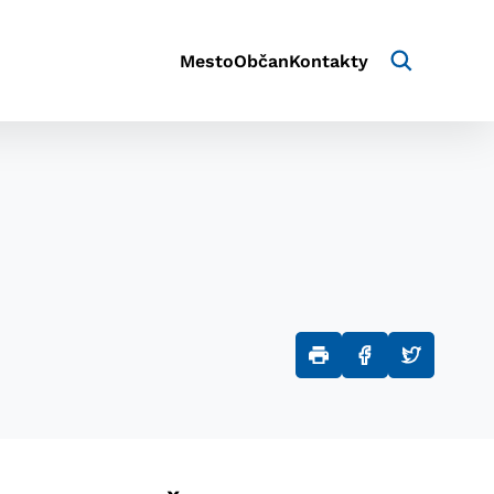
Mesto
Občan
Kontakty
aktivite a preferenciách.
e alebo aby sa uložila