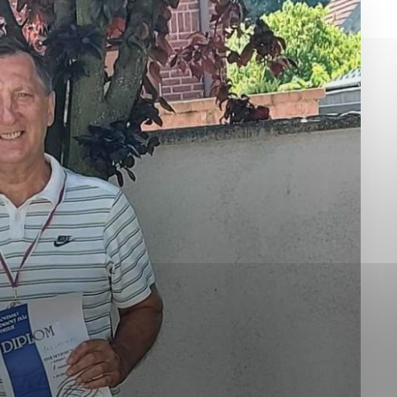
okies, ktorú chcete povoliť
sú pre prevádzku nevyhnutné a pomáhajú urobiť webové st
é funkcie, ako je navigácia na stránke a prístup k zabez
rov cookie nemôže web správne fungovať.
jú prevádzkovateľovi stránok pochopiť, ako návštevníci st
izovať a ponúknuť im lepšiu skúsenosť. Všetky dáta sa zb
étnou osobou.
Povoliť všetko
Uložiť nastavenia
Viac informácií