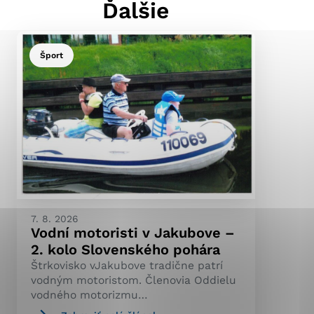
Ďalšie
Šport
ránky uplatniteľnými
pečeným oblastiam webovej
ránok stránku používajú,
ierajú anonymne a nie je
7. 8. 2026
Vodní motoristi v Jakubove –
2. kolo Slovenského pohára
Štrkovisko vJakubove tradične patrí
vodným motoristom. Členovia Oddielu
vodného motorizmu…