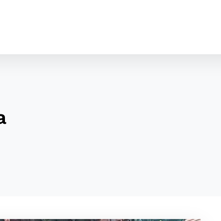
a
cookies
o ktorých webové stránky môžu ukladať informácie o vašej 
tomu, aby si webový prehliadač zapamätoval Vaše prihláseni