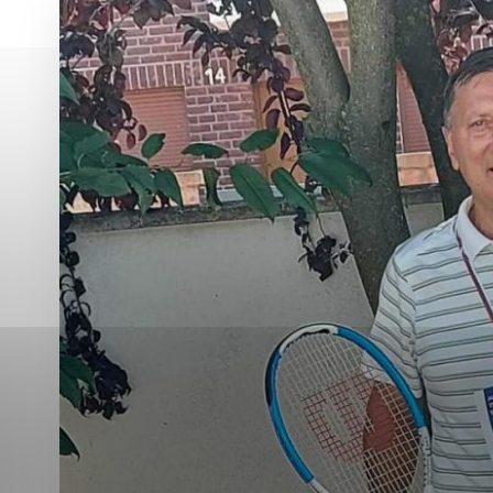
Vyberte úroveň co
Karanténna stanica Malacky
Sčítanie obyvateľov, domov a bytov
2021
Technické cookies
Separovaný zber v meste
Technické súbory cookie 
tým, že umožňujú základn
stránky. Bez týchto súbo
Analytické cookies
Analytické cookies pomáha
aby mohol stránky optimal
možné ich spojiť s konkr