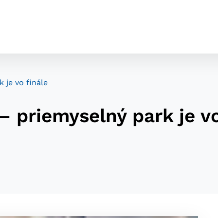
 je vo finále
– priemyselný park je vo
cookies
o ktorých webové stránky môžu ukladať informácie o vašej 
tomu, aby si webový prehliadač zapamätoval Vaše prihláseni