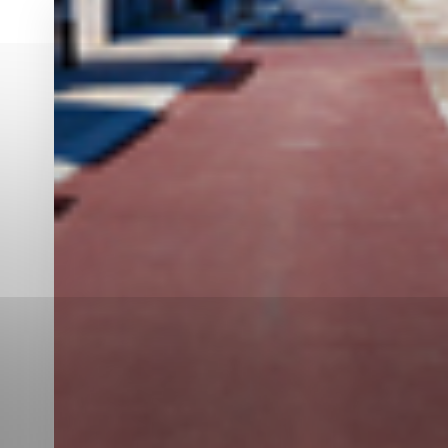
Vyberte úroveň co
Karanténna stanica Malacky
Sčítanie obyvateľov, domov a bytov
2021
Technické cookies
Separovaný zber v meste
Technické súbory cookie 
tým, že umožňujú základn
stránky. Bez týchto súbo
Analytické cookies
Analytické cookies pomáha
aby mohol stránky optimal
možné ich spojiť s konkr