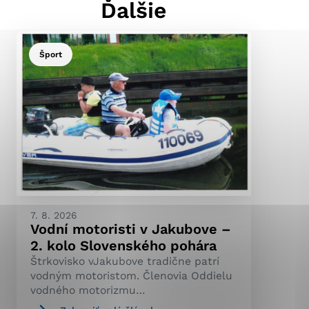
Ďalšie
Šport
ránky uplatniteľnými
pečeným oblastiam webovej
ránok stránku používajú,
ierajú anonymne a nie je
7. 8. 2026
Vodní motoristi v Jakubove –
2. kolo Slovenského pohára
Štrkovisko vJakubove tradične patrí
vodným motoristom. Členovia Oddielu
vodného motorizmu…