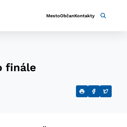
Mesto
Občan
Kontakty
 finále
aktivite a preferenciách.
e alebo aby sa uložila