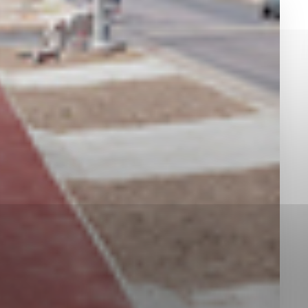
okies, ktorú chcete povoliť
sú pre prevádzku nevyhnutné a pomáhajú urobiť webové st
é funkcie, ako je navigácia na stránke a prístup k zabez
rov cookie nemôže web správne fungovať.
jú prevádzkovateľovi stránok pochopiť, ako návštevníci st
izovať a ponúknuť im lepšiu skúsenosť. Všetky dáta sa zb
étnou osobou.
Povoliť všetko
Uložiť nastavenia
Viac informácií