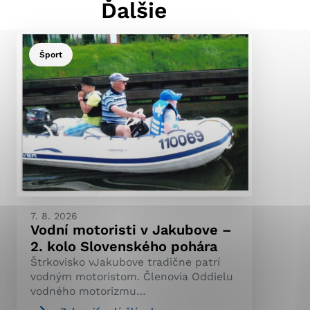
Ďalšie
Šport
ránky uplatniteľnými
pečeným oblastiam webovej
ránok stránku používajú,
ierajú anonymne a nie je
7. 8. 2026
Vodní motoristi v Jakubove –
2. kolo Slovenského pohára
Štrkovisko vJakubove tradične patrí
vodným motoristom. Členovia Oddielu
vodného motorizmu…