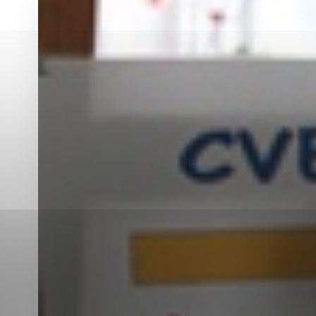
Vyberte úroveň co
Karanténna stanica Malacky
Sčítanie obyvateľov, domov a bytov
2021
Technické cookies
Separovaný zber v meste
Technické súbory cookie 
tým, že umožňujú základn
stránky. Bez týchto súbo
Analytické cookies
Analytické cookies pomáha
aby mohol stránky optimal
možné ich spojiť s konkr