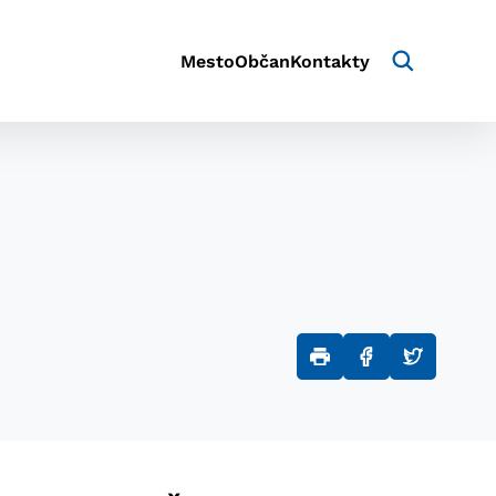
Mesto
Občan
Kontakty
aktivite a preferenciách.
e alebo aby sa uložila