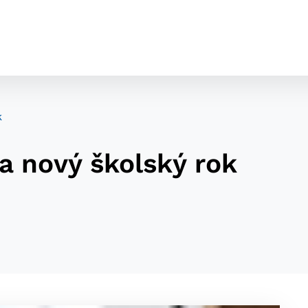
k
a nový školský rok
cookies
o ktorých webové stránky môžu ukladať informácie o vašej 
tomu, aby si webový prehliadač zapamätoval Vaše prihláseni