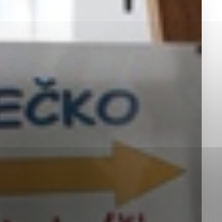
okies, ktorú chcete povoliť
sú pre prevádzku nevyhnutné a pomáhajú urobiť webové st
é funkcie, ako je navigácia na stránke a prístup k zabez
rov cookie nemôže web správne fungovať.
jú prevádzkovateľovi stránok pochopiť, ako návštevníci st
izovať a ponúknuť im lepšiu skúsenosť. Všetky dáta sa zb
étnou osobou.
Povoliť všetko
Uložiť nastavenia
Viac informácií