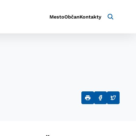
Mesto
Občan
Kontakty
aktivite a preferenciách.
e alebo aby sa uložila