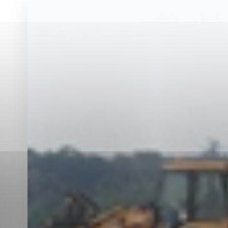
Vyberte úroveň co
Karanténna stanica Malacky
Sčítanie obyvateľov, domov a bytov
2021
Technické cookies
Separovaný zber v meste
Technické súbory cookie 
tým, že umožňujú základn
stránky. Bez týchto súbo
Analytické cookies
Analytické cookies pomáha
aby mohol stránky optimal
možné ich spojiť s konkr