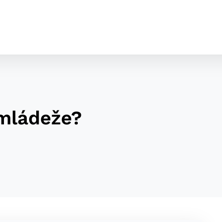
 mládeže?
cookies
o ktorých webové stránky môžu ukladať informácie o vašej 
tomu, aby si webový prehliadač zapamätoval Vaše prihláseni