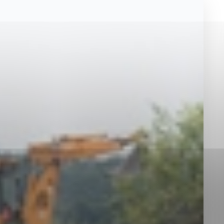
okies, ktorú chcete povoliť
sú pre prevádzku nevyhnutné a pomáhajú urobiť webové st
é funkcie, ako je navigácia na stránke a prístup k zabez
rov cookie nemôže web správne fungovať.
jú prevádzkovateľovi stránok pochopiť, ako návštevníci st
izovať a ponúknuť im lepšiu skúsenosť. Všetky dáta sa zb
étnou osobou.
Povoliť všetko
Uložiť nastavenia
Viac informácií