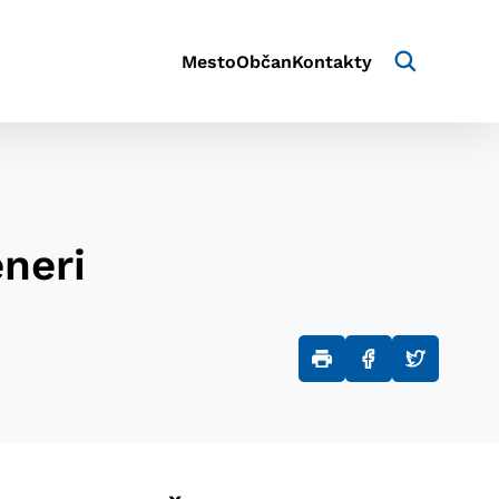
Mesto
Občan
Kontakty
neri
aktivite a preferenciách.
e alebo aby sa uložila