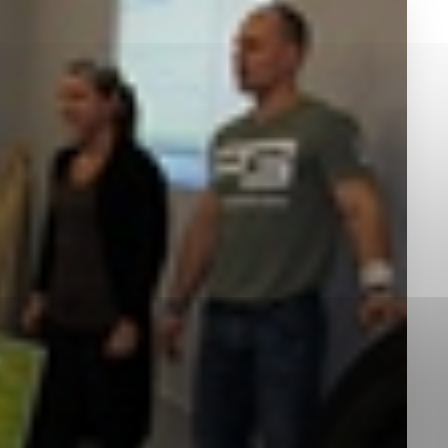
okies, ktorú chcete povoliť
sú pre prevádzku nevyhnutné a pomáhajú urobiť webové st
é funkcie, ako je navigácia na stránke a prístup k zabez
rov cookie nemôže web správne fungovať.
jú prevádzkovateľovi stránok pochopiť, ako návštevníci st
izovať a ponúknuť im lepšiu skúsenosť. Všetky dáta sa zb
étnou osobou.
Povoliť všetko
Uložiť nastavenia
Viac informácií