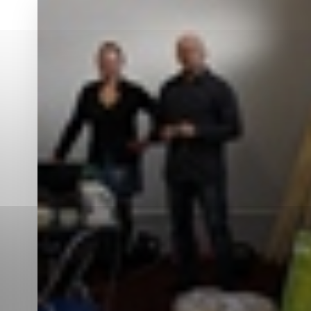
Vyberte úroveň co
Karanténna stanica Malacky
Sčítanie obyvateľov, domov a bytov
2021
Technické cookies
Separovaný zber v meste
Technické súbory cookie 
tým, že umožňujú základn
stránky. Bez týchto súbo
Analytické cookies
Analytické cookies pomáha
aby mohol stránky optimal
možné ich spojiť s konkr