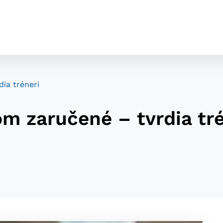
ia tréneri
m zaručené – tvrdia tré
cookies
o ktorých webové stránky môžu ukladať informácie o vašej 
tomu, aby si webový prehliadač zapamätoval Vaše prihláseni