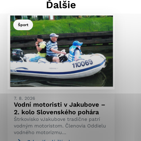
Ďalšie
Šport
ránky uplatniteľnými
pečeným oblastiam webovej
ránok stránku používajú,
ierajú anonymne a nie je
7. 8. 2026
Vodní motoristi v Jakubove –
2. kolo Slovenského pohára
Štrkovisko vJakubove tradične patrí
vodným motoristom. Členovia Oddielu
vodného motorizmu…