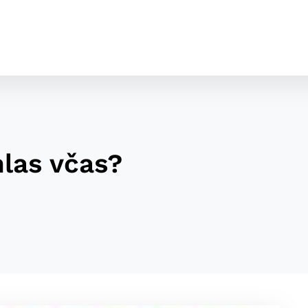
las včas?
cookies
o ktorých webové stránky môžu ukladať informácie o vašej 
tomu, aby si webový prehliadač zapamätoval Vaše prihláseni