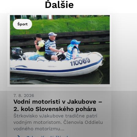
Ďalšie
Šport
ránky uplatniteľnými
pečeným oblastiam webovej
ránok stránku používajú,
ierajú anonymne a nie je
7. 8. 2026
Vodní motoristi v Jakubove –
2. kolo Slovenského pohára
Štrkovisko vJakubove tradične patrí
vodným motoristom. Členovia Oddielu
vodného motorizmu…