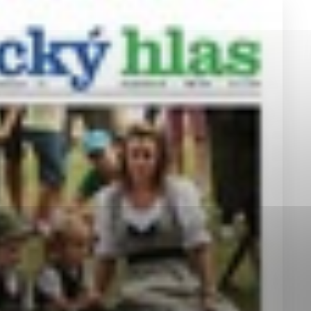
okies, ktorú chcete povoliť
sú pre prevádzku nevyhnutné a pomáhajú urobiť webové st
é funkcie, ako je navigácia na stránke a prístup k zabez
rov cookie nemôže web správne fungovať.
jú prevádzkovateľovi stránok pochopiť, ako návštevníci st
izovať a ponúknuť im lepšiu skúsenosť. Všetky dáta sa zb
étnou osobou.
Povoliť všetko
Uložiť nastavenia
Viac informácií