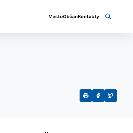
Mesto
Občan
Kontakty
aktivite a preferenciách.
e alebo aby sa uložila