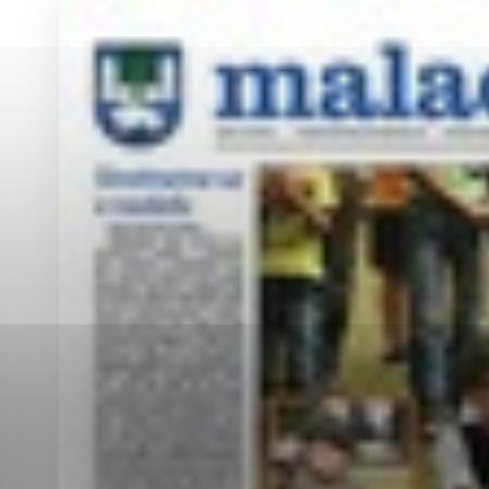
Vyberte úroveň co
Karanténna stanica Malacky
Sčítanie obyvateľov, domov a bytov
2021
Technické cookies
Separovaný zber v meste
Technické súbory cookie 
tým, že umožňujú základn
stránky. Bez týchto súbo
Analytické cookies
Analytické cookies pomáha
aby mohol stránky optimal
možné ich spojiť s konkr