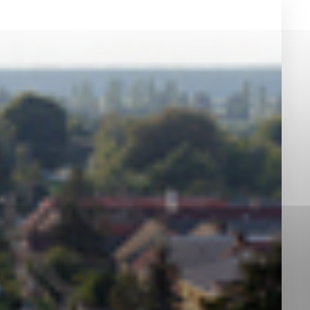
okies, ktorú chcete povoliť
sú pre prevádzku nevyhnutné a pomáhajú urobiť webové st
é funkcie, ako je navigácia na stránke a prístup k zabez
rov cookie nemôže web správne fungovať.
jú prevádzkovateľovi stránok pochopiť, ako návštevníci st
izovať a ponúknuť im lepšiu skúsenosť. Všetky dáta sa zb
étnou osobou.
Povoliť všetko
Uložiť nastavenia
Viac informácií