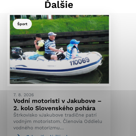
Ďalšie
Šport
ránky uplatniteľnými
pečeným oblastiam webovej
ránok stránku používajú,
ierajú anonymne a nie je
7. 8. 2026
Vodní motoristi v Jakubove –
2. kolo Slovenského pohára
Štrkovisko vJakubove tradične patrí
vodným motoristom. Členovia Oddielu
vodného motorizmu…