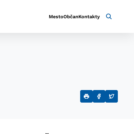
Mesto
Občan
Kontakty
aktivite a preferenciách.
e alebo aby sa uložila