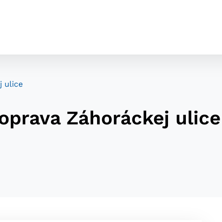
 ulice
oprava Záhoráckej ulice
cookies
o ktorých webové stránky môžu ukladať informácie o vašej 
tomu, aby si webový prehliadač zapamätoval Vaše prihláseni