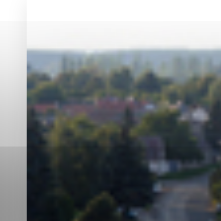
Vyberte úroveň co
Karanténna stanica Malacky
Sčítanie obyvateľov, domov a bytov
2021
Technické cookies
Separovaný zber v meste
Technické súbory cookie 
tým, že umožňujú základn
stránky. Bez týchto súbo
Analytické cookies
Analytické cookies pomáha
aby mohol stránky optimal
možné ich spojiť s konkr