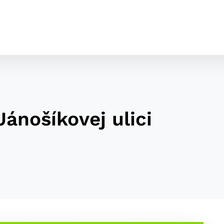
Jánošíkovej ulici
cookies
o ktorých webové stránky môžu ukladať informácie o vašej 
tomu, aby si webový prehliadač zapamätoval Vaše prihláseni