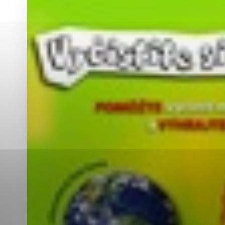
Vyberte úroveň co
Karanténna stanica Malacky
Sčítanie obyvateľov, domov a bytov
2021
Technické cookies
Separovaný zber v meste
Technické súbory cookie 
tým, že umožňujú základn
stránky. Bez týchto súbo
Analytické cookies
Analytické cookies pomáha
aby mohol stránky optimal
možné ich spojiť s konkr