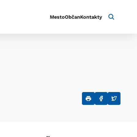
Mesto
Občan
Kontakty
aktivite a preferenciách.
e alebo aby sa uložila