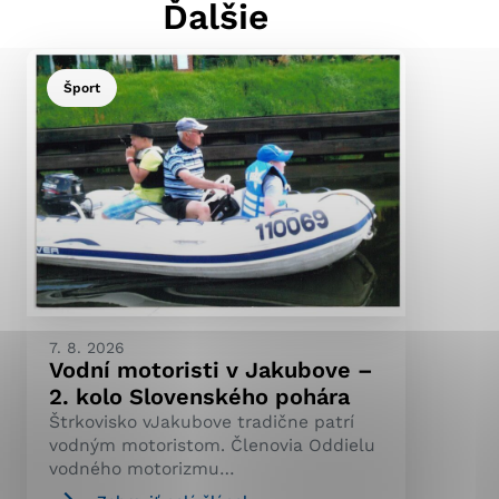
Ďalšie
Šport
ránky uplatniteľnými
pečeným oblastiam webovej
ránok stránku používajú,
ierajú anonymne a nie je
7. 8. 2026
Vodní motoristi v Jakubove –
2. kolo Slovenského pohára
Štrkovisko vJakubove tradične patrí
vodným motoristom. Členovia Oddielu
vodného motorizmu…