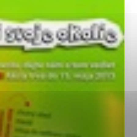
okies, ktorú chcete povoliť
sú pre prevádzku nevyhnutné a pomáhajú urobiť webové st
é funkcie, ako je navigácia na stránke a prístup k zabez
rov cookie nemôže web správne fungovať.
jú prevádzkovateľovi stránok pochopiť, ako návštevníci st
izovať a ponúknuť im lepšiu skúsenosť. Všetky dáta sa zb
étnou osobou.
Povoliť všetko
Uložiť nastavenia
Viac informácií