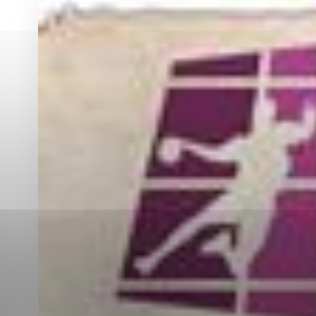
Vyberte úroveň co
Karanténna stanica Malacky
Sčítanie obyvateľov, domov a bytov
2021
Technické cookies
Separovaný zber v meste
Technické súbory cookie 
tým, že umožňujú základn
stránky. Bez týchto súbo
Analytické cookies
Analytické cookies pomáha
aby mohol stránky optimal
možné ich spojiť s konkr