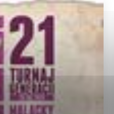
okies, ktorú chcete povoliť
sú pre prevádzku nevyhnutné a pomáhajú urobiť webové st
é funkcie, ako je navigácia na stránke a prístup k zabez
rov cookie nemôže web správne fungovať.
jú prevádzkovateľovi stránok pochopiť, ako návštevníci st
izovať a ponúknuť im lepšiu skúsenosť. Všetky dáta sa zb
étnou osobou.
Povoliť všetko
Uložiť nastavenia
Viac informácií