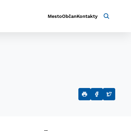
Mesto
Občan
Kontakty
aktivite a preferenciách.
e alebo aby sa uložila