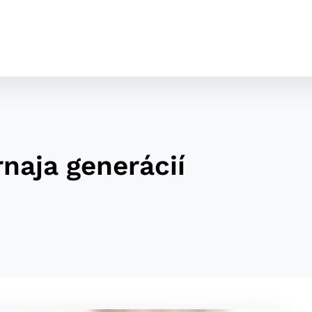
rnaja generácií
cookies
o ktorých webové stránky môžu ukladať informácie o vašej 
tomu, aby si webový prehliadač zapamätoval Vaše prihláseni