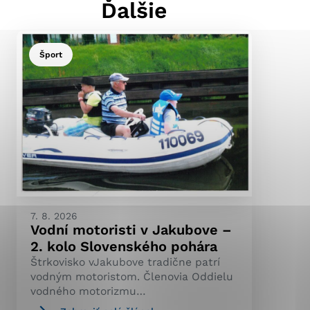
Ďalšie
Šport
ránky uplatniteľnými
pečeným oblastiam webovej
ránok stránku používajú,
ierajú anonymne a nie je
7. 8. 2026
Vodní motoristi v Jakubove –
2. kolo Slovenského pohára
Štrkovisko vJakubove tradične patrí
vodným motoristom. Členovia Oddielu
vodného motorizmu…