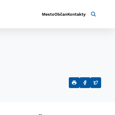
Mesto
Občan
Kontakty
aktivite a preferenciách.
e alebo aby sa uložila