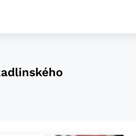
Radlinského
cookies
o ktorých webové stránky môžu ukladať informácie o vašej 
tomu, aby si webový prehliadač zapamätoval Vaše prihláseni