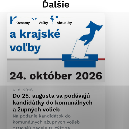
Ďalšie
Oznamy
Voľby
Aktuality
ránky uplatniteľnými
pečeným oblastiam webovej
ránok stránku používajú,
ierajú anonymne a nie je
6. 8. 2026
Do 25. augusta sa podávajú
kandidátky do komunálnych
a župných volieb
Na podanie kandidátok do
komunálnych ažupných volieb
ostávajú necelé tri týždne.