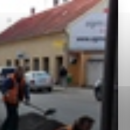
okies, ktorú chcete povoliť
sú pre prevádzku nevyhnutné a pomáhajú urobiť webové st
é funkcie, ako je navigácia na stránke a prístup k zabez
rov cookie nemôže web správne fungovať.
jú prevádzkovateľovi stránok pochopiť, ako návštevníci st
izovať a ponúknuť im lepšiu skúsenosť. Všetky dáta sa zb
étnou osobou.
Povoliť všetko
Uložiť nastavenia
Viac informácií