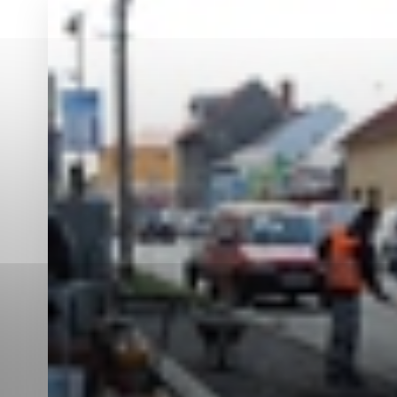
Vyberte úroveň co
Karanténna stanica Malacky
Sčítanie obyvateľov, domov a bytov
2021
Technické cookies
Separovaný zber v meste
Technické súbory cookie 
tým, že umožňujú základn
stránky. Bez týchto súbo
Analytické cookies
Analytické cookies pomáha
aby mohol stránky optimal
možné ich spojiť s konkr