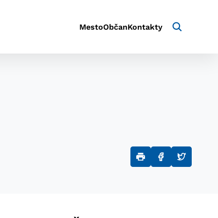
Mesto
Občan
Kontakty
aktivite a preferenciách.
e alebo aby sa uložila