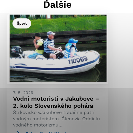
Ďalšie
Šport
ránky uplatniteľnými
pečeným oblastiam webovej
ránok stránku používajú,
ierajú anonymne a nie je
7. 8. 2026
Vodní motoristi v Jakubove –
2. kolo Slovenského pohára
Štrkovisko vJakubove tradične patrí
vodným motoristom. Členovia Oddielu
vodného motorizmu…