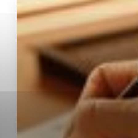
Vyberte úroveň co
Karanténna stanica Malacky
Sčítanie obyvateľov, domov a bytov
2021
Technické cookies
Separovaný zber v meste
Technické súbory cookie 
tým, že umožňujú základn
stránky. Bez týchto súbo
Analytické cookies
Analytické cookies pomáha
aby mohol stránky optimal
možné ich spojiť s konkr