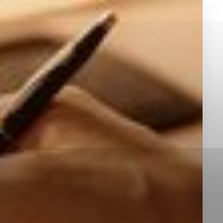
okies, ktorú chcete povoliť
sú pre prevádzku nevyhnutné a pomáhajú urobiť webové st
é funkcie, ako je navigácia na stránke a prístup k zabez
rov cookie nemôže web správne fungovať.
jú prevádzkovateľovi stránok pochopiť, ako návštevníci st
izovať a ponúknuť im lepšiu skúsenosť. Všetky dáta sa zb
étnou osobou.
Povoliť všetko
Uložiť nastavenia
Viac informácií