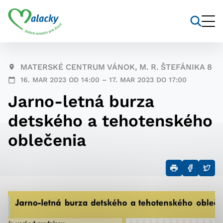
Vyhľadávanie
Nastavenie cookies
MATERSKÉ CENTRUM VÁNOK, M. R. ŠTEFÁNIKA 8
16. MAR 2023 OD 14:00 – 17. MAR 2023 DO 17:00
Cookies sú malé súbory, do ktorých webové stránky
Jarno-letná burza
môžu ukladať informácie o vašej aktivite a
preferenciách. Používajú sa napríklad k tomu, aby si
detského a tehotenského
webový prehliadač zapamätoval Vaše prihlásenie alebo
aby sa uložila Vaša voľba v tomto okne.
oblečenia
Vyberte úroveň cookies, ktorú
chcete povoliť
Technické cookies
Technické súbory cookie sú pre prevádzku nevyhnutné
a pomáhajú urobiť webové stránky uplatniteľnými tým,
že umožňujú základné funkcie, ako je navigácia na