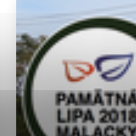
Vyberte úroveň co
Karanténna stanica Malacky
Sčítanie obyvateľov, domov a bytov
2021
Technické cookies
Separovaný zber v meste
Technické súbory cookie 
tým, že umožňujú základn
stránky. Bez týchto súbo
Analytické cookies
Analytické cookies pomáha
aby mohol stránky optimal
možné ich spojiť s konkr