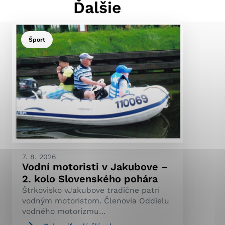
Ďalšie
Šport
ránky uplatniteľnými
pečeným oblastiam webovej
ránok stránku používajú,
ierajú anonymne a nie je
7. 8. 2026
Vodní motoristi v Jakubove –
2. kolo Slovenského pohára
Štrkovisko vJakubove tradične patrí
vodným motoristom. Členovia Oddielu
vodného motorizmu…