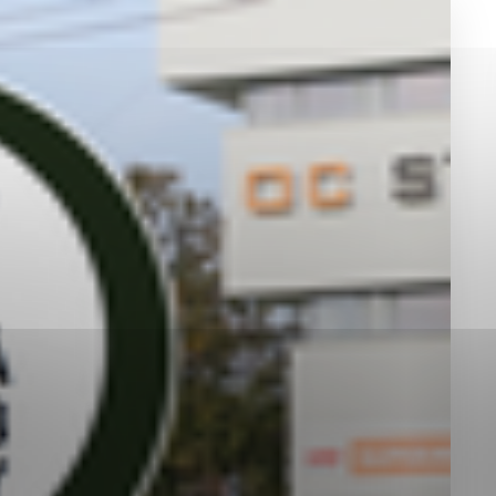
okies, ktorú chcete povoliť
sú pre prevádzku nevyhnutné a pomáhajú urobiť webové st
é funkcie, ako je navigácia na stránke a prístup k zabez
rov cookie nemôže web správne fungovať.
jú prevádzkovateľovi stránok pochopiť, ako návštevníci st
izovať a ponúknuť im lepšiu skúsenosť. Všetky dáta sa zb
étnou osobou.
Povoliť všetko
Uložiť nastavenia
Viac informácií