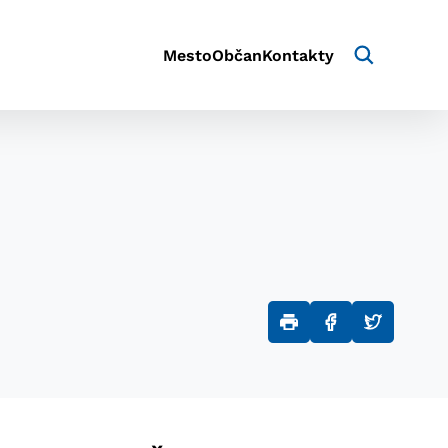
Mesto
Občan
Kontakty
aktivite a preferenciách.
e alebo aby sa uložila