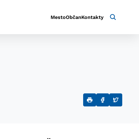
Mesto
Občan
Kontakty
aktivite a preferenciách.
e alebo aby sa uložila