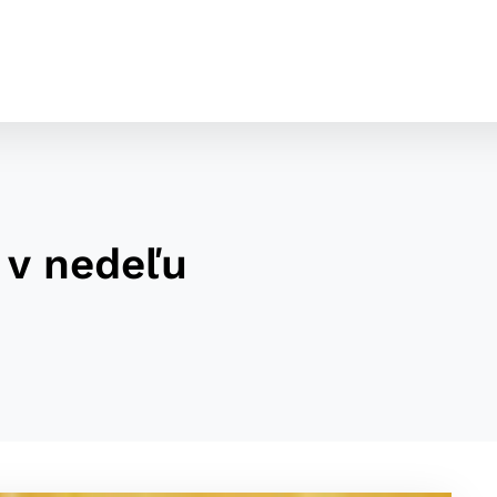
 v nedeľu
cookies
o ktorých webové stránky môžu ukladať informácie o vašej 
tomu, aby si webový prehliadač zapamätoval Vaše prihláseni