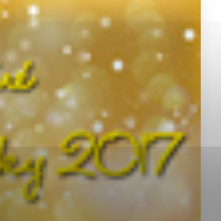
okies, ktorú chcete povoliť
sú pre prevádzku nevyhnutné a pomáhajú urobiť webové st
é funkcie, ako je navigácia na stránke a prístup k zabez
rov cookie nemôže web správne fungovať.
jú prevádzkovateľovi stránok pochopiť, ako návštevníci st
izovať a ponúknuť im lepšiu skúsenosť. Všetky dáta sa zb
étnou osobou.
Povoliť všetko
Uložiť nastavenia
Viac informácií