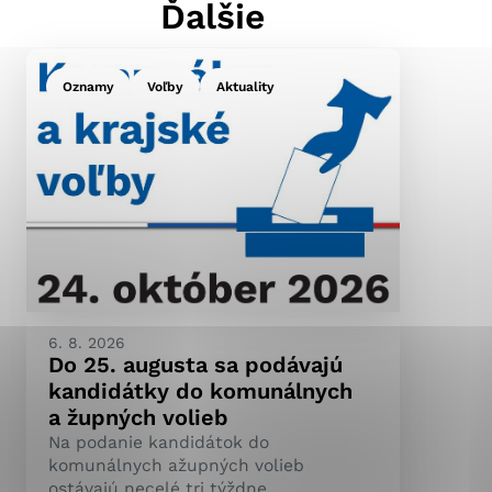
Ďalšie
Oznamy
Voľby
Aktuality
ránky uplatniteľnými
pečeným oblastiam webovej
ránok stránku používajú,
ierajú anonymne a nie je
6. 8. 2026
Do 25. augusta sa podávajú
kandidátky do komunálnych
a župných volieb
Na podanie kandidátok do
komunálnych ažupných volieb
ostávajú necelé tri týždne.