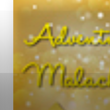
Vyberte úroveň co
Karanténna stanica Malacky
Sčítanie obyvateľov, domov a bytov
2021
Technické cookies
Separovaný zber v meste
Technické súbory cookie 
tým, že umožňujú základn
stránky. Bez týchto súbo
Analytické cookies
Analytické cookies pomáha
aby mohol stránky optimal
možné ich spojiť s konkr