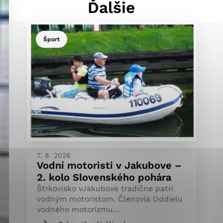
Ďalšie
Šport
ránky uplatniteľnými
pečeným oblastiam webovej
ránok stránku používajú,
ierajú anonymne a nie je
7. 8. 2026
Vodní motoristi v Jakubove –
2. kolo Slovenského pohára
Štrkovisko vJakubove tradične patrí
vodným motoristom. Členovia Oddielu
vodného motorizmu…