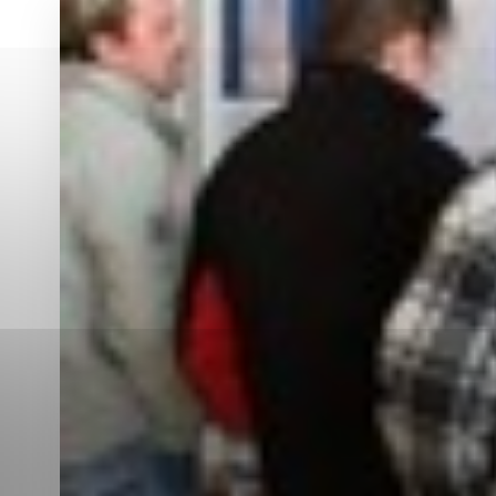
Vyberte úroveň co
Karanténna stanica Malacky
Sčítanie obyvateľov, domov a bytov
2021
Technické cookies
Separovaný zber v meste
Technické súbory cookie 
tým, že umožňujú základn
stránky. Bez týchto súbo
Analytické cookies
Analytické cookies pomáha
aby mohol stránky optimal
možné ich spojiť s konkr