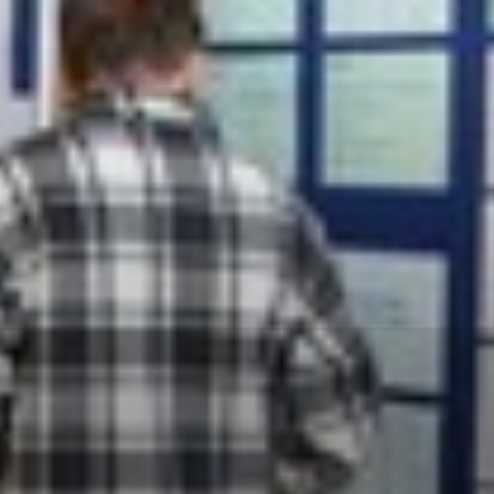
okies, ktorú chcete povoliť
sú pre prevádzku nevyhnutné a pomáhajú urobiť webové st
é funkcie, ako je navigácia na stránke a prístup k zabez
rov cookie nemôže web správne fungovať.
jú prevádzkovateľovi stránok pochopiť, ako návštevníci st
izovať a ponúknuť im lepšiu skúsenosť. Všetky dáta sa zb
étnou osobou.
Povoliť všetko
Uložiť nastavenia
Viac informácií