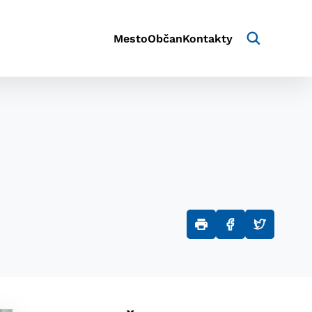
Mesto
Občan
Kontakty
aktivite a preferenciách.
e alebo aby sa uložila