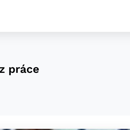
z práce
cookies
o ktorých webové stránky môžu ukladať informácie o vašej 
tomu, aby si webový prehliadač zapamätoval Vaše prihláseni