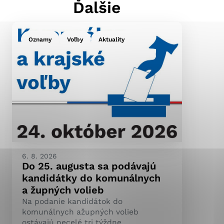
Ďalšie
Oznamy
Voľby
Aktuality
ránky uplatniteľnými
pečeným oblastiam webovej
ránok stránku používajú,
ierajú anonymne a nie je
6. 8. 2026
Do 25. augusta sa podávajú
kandidátky do komunálnych
a župných volieb
Na podanie kandidátok do
komunálnych ažupných volieb
ostávajú necelé tri týždne.