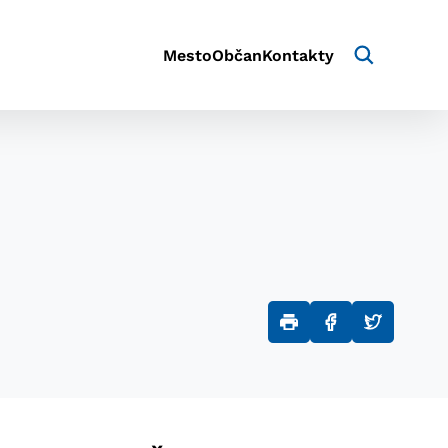
Mesto
Občan
Kontakty
aktivite a preferenciách.
e alebo aby sa uložila