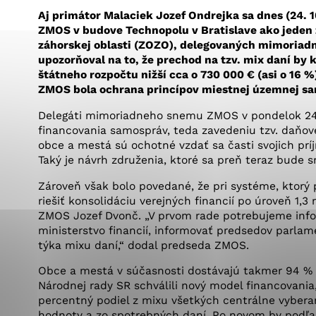
Vyberte úroveň co
Karanténna stanica Malacky
Aj primátor Malaciek Jozef Ondrejka sa dnes (24.
Sčítanie obyvateľov, domov a bytov
ZMOS v budove Technopolu v Bratislave ako jeden z
2021
Technické cookies
Separovaný zber v meste
záhorskej oblasti (ZOZO), delegovaných mimoriad
upozorňoval na to, že prechod na tzv. mix daní by
Technické súbory cookie 
štátneho rozpočtu nižší cca o 730 000 € (asi o 1
tým, že umožňujú základn
ZMOS bola ochrana princípov miestnej územnej sa
stránky. Bez týchto súbo
Delegáti mimoriadneho snemu ZMOS v pondelok 24.
financovania samospráv, teda zavedeniu tzv. daňov
Analytické cookies
obce a mestá sú ochotné vzdať sa časti svojich príjm
Taký je návrh združenia, ktoré sa preň teraz bude s
Analytické cookies pomáha
aby mohol stránky optimal
Zároveň však bolo povedané, že pri systéme, ktorý p
možné ich spojiť s konkr
riešiť konsolidáciu verejných financií po úroveň 1,
ZMOS Jozef Dvonč. „V prvom rade potrebujeme info
ministerstvo financií, informovať predsedov parlame
týka mixu daní,“ dodal predseda ZMOS.
Obce a mestá v súčasnosti dostávajú takmer 94 % z
Národnej rady SR schválili nový model financovani
percentný podiel z mixu všetkých centrálne vyberan
hodnoty a zo spotrebných daní. Po novom by podľa 