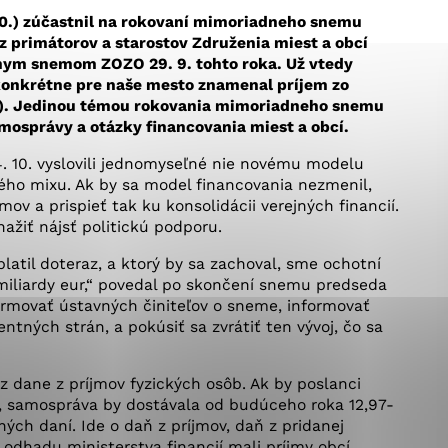
okies, ktorú chcete povoliť
 10.) zúčastnil na rokovaní mimoriadneho snemu
 primátorov a starostov Združenia miest a obcí
nym snemom ZOZO 29. 9. tohto roka. Už vtedy
 konkrétne pre naše mesto znamenal príjem zo
sú pre prevádzku nevyhnutné a pomáhajú urobiť webové st
6 %). Jedinou témou rokovania mimoriadneho snemu
é funkcie, ako je navigácia na stránke a prístup k zabez
mosprávy a otázky financovania miest a obcí.
rov cookie nemôže web správne fungovať.
 10. vyslovili jednomyseľné nie novému modelu
ého mixu. Ak by sa model financovania nezmenil,
ov a prispieť tak ku konsolidácii verejných financií.
nažiť nájsť politickú podporu.
jú prevádzkovateľovi stránok pochopiť, ako návštevníci st
izovať a ponúknuť im lepšiu skúsenosť. Všetky dáta sa zb
latil doteraz, a ktorý by sa zachoval, sme ochotní
étnou osobou.
3 miliardy eur,“ povedal po skončení snemu predseda
rmovať ústavných činiteľov o sneme, informovať
ntných strán, a pokúsiť sa zvrátiť ten vývoj, čo sa
Povoliť všetko
Uložiť nastavenia
Viac informácií
 dane z príjmov fyzických osôb. Ak by poslanci
a, samospráva by dostávala od budúceho roka 12,97-
ých daní. Ide o daň z príjmov, daň z pridanej
odhadu ministerstva financií mali príjmy obcí