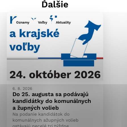
Ďalšie
Oznamy
Voľby
Aktuality
ránky uplatniteľnými
pečeným oblastiam webovej
ránok stránku používajú,
ierajú anonymne a nie je
6. 8. 2026
Do 25. augusta sa podávajú
kandidátky do komunálnych
a župných volieb
Na podanie kandidátok do
komunálnych ažupných volieb
ostávajú necelé tri týždne.