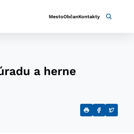
Mesto
Občan
Kontakty
úradu a herne
aktivite a preferenciách.
e alebo aby sa uložila