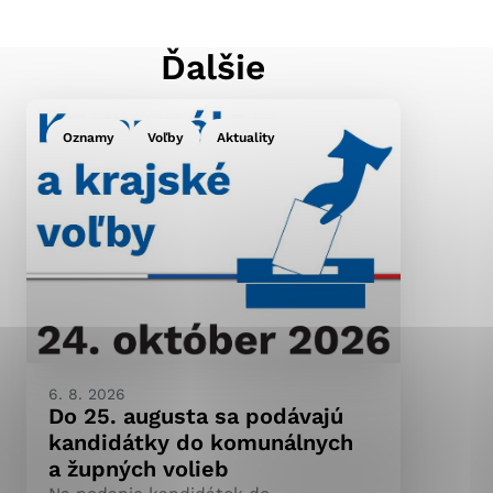
Ďalšie
ránky uplatniteľnými
pečeným oblastiam webovej
Oznamy
Voľby
Aktuality
ránok stránku používajú,
ierajú anonymne a nie je
6. 8. 2026
Do 25. augusta sa podávajú
kandidátky do komunálnych
a župných volieb