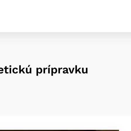
letickú prípravku
cookies
o ktorých webové stránky môžu ukladať informácie o vašej 
tomu, aby si webový prehliadač zapamätoval Vaše prihláseni