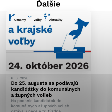
Ďalšie
Oznamy
Voľby
Aktuality
ránky uplatniteľnými
pečeným oblastiam webovej
ránok stránku používajú,
ierajú anonymne a nie je
6. 8. 2026
Do 25. augusta sa podávajú
kandidátky do komunálnych
a župných volieb
Na podanie kandidátok do
komunálnych ažupných volieb
ostávajú necelé tri týždne.