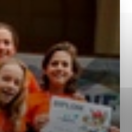
okies, ktorú chcete povoliť
sú pre prevádzku nevyhnutné a pomáhajú urobiť webové st
é funkcie, ako je navigácia na stránke a prístup k zabez
rov cookie nemôže web správne fungovať.
jú prevádzkovateľovi stránok pochopiť, ako návštevníci st
izovať a ponúknuť im lepšiu skúsenosť. Všetky dáta sa zb
étnou osobou.
Povoliť všetko
Uložiť nastavenia
Viac informácií