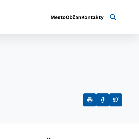
Mesto
Občan
Kontakty
aktivite a preferenciách.
e alebo aby sa uložila