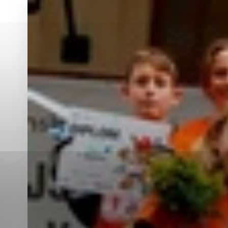
Vyberte úroveň co
Karanténna stanica Malacky
Sčítanie obyvateľov, domov a bytov
2021
Technické cookies
Separovaný zber v meste
Technické súbory cookie 
tým, že umožňujú základn
stránky. Bez týchto súbo
Analytické cookies
Analytické cookies pomáha
aby mohol stránky optimal
možné ich spojiť s konkr