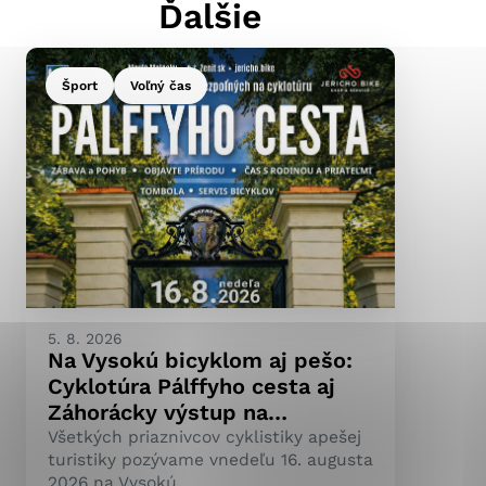
Ďalšie
Šport
Voľný čas
ránky uplatniteľnými
pečeným oblastiam webovej
ránok stránku používajú,
ierajú anonymne a nie je
5. 8. 2026
Na Vysokú bicyklom aj pešo:
Cyklotúra Pálffyho cesta aj
Záhorácky výstup na…
Všetkých priaznivcov cyklistiky apešej
turistiky pozývame vnedeľu 16. augusta
2026 na Vysokú.…