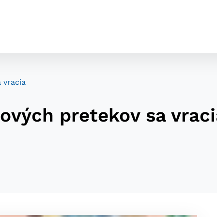
 vracia
ových pretekov sa vraci
cookies
o ktorých webové stránky môžu ukladať informácie o vašej 
tomu, aby si webový prehliadač zapamätoval Vaše prihláseni