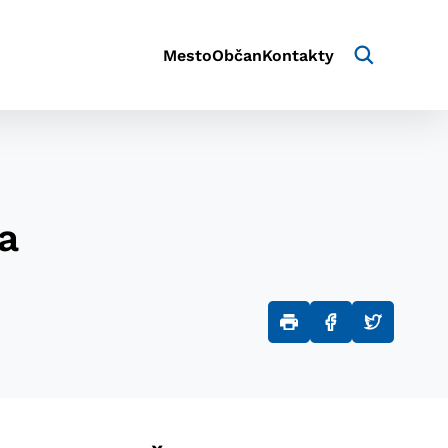
Mesto
Občan
Kontakty
a
aktivite a preferenciách.
e alebo aby sa uložila