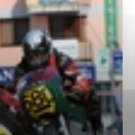
okies, ktorú chcete povoliť
sú pre prevádzku nevyhnutné a pomáhajú urobiť webové st
é funkcie, ako je navigácia na stránke a prístup k zabez
rov cookie nemôže web správne fungovať.
jú prevádzkovateľovi stránok pochopiť, ako návštevníci st
izovať a ponúknuť im lepšiu skúsenosť. Všetky dáta sa zb
étnou osobou.
Povoliť všetko
Uložiť nastavenia
Viac informácií