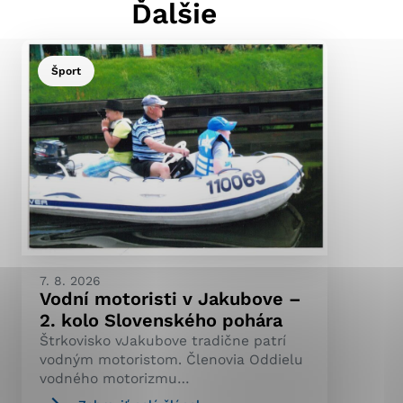
Ďalšie
Šport
ránky uplatniteľnými
pečeným oblastiam webovej
ránok stránku používajú,
ierajú anonymne a nie je
7. 8. 2026
Vodní motoristi v Jakubove –
2. kolo Slovenského pohára
Štrkovisko vJakubove tradične patrí
vodným motoristom. Členovia Oddielu
vodného motorizmu…