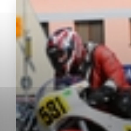
Vyberte úroveň co
Karanténna stanica Malacky
Sčítanie obyvateľov, domov a bytov
2021
Technické cookies
Separovaný zber v meste
Technické súbory cookie 
tým, že umožňujú základn
stránky. Bez týchto súbo
Analytické cookies
Analytické cookies pomáha
aby mohol stránky optimal
možné ich spojiť s konkr