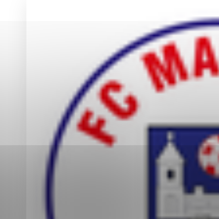
Vyberte úroveň co
Karanténna stanica Malacky
Sčítanie obyvateľov, domov a bytov
2021
Technické cookies
Separovaný zber v meste
Technické súbory cookie 
tým, že umožňujú základn
stránky. Bez týchto súbo
Analytické cookies
Analytické cookies pomáha
aby mohol stránky optimal
možné ich spojiť s konkr