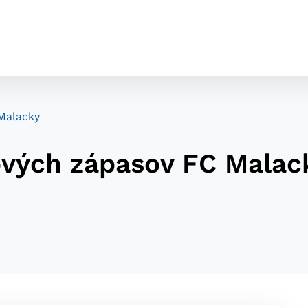
 Malacky
gových zápasov FC Malac
cookies
o ktorých webové stránky môžu ukladať informácie o vašej 
tomu, aby si webový prehliadač zapamätoval Vaše prihláseni