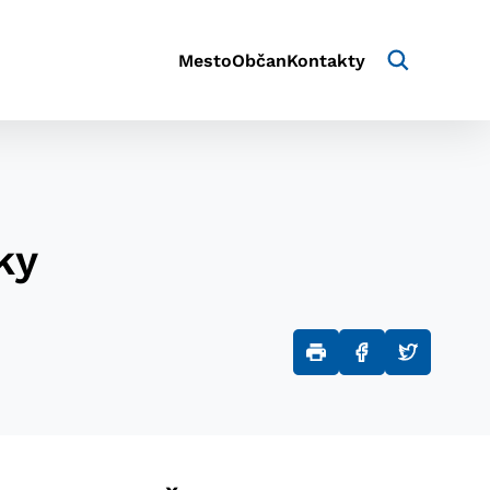
Mesto
Občan
Kontakty
ky
aktivite a preferenciách.
e alebo aby sa uložila