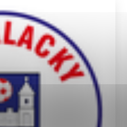
okies, ktorú chcete povoliť
sú pre prevádzku nevyhnutné a pomáhajú urobiť webové st
é funkcie, ako je navigácia na stránke a prístup k zabez
rov cookie nemôže web správne fungovať.
jú prevádzkovateľovi stránok pochopiť, ako návštevníci st
izovať a ponúknuť im lepšiu skúsenosť. Všetky dáta sa zb
étnou osobou.
Povoliť všetko
Uložiť nastavenia
Viac informácií