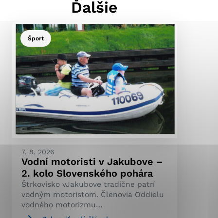
Ďalšie
Šport
ránky uplatniteľnými
pečeným oblastiam webovej
ránok stránku používajú,
ierajú anonymne a nie je
7. 8. 2026
Vodní motoristi v Jakubove –
2. kolo Slovenského pohára
Štrkovisko vJakubove tradične patrí
vodným motoristom. Členovia Oddielu
vodného motorizmu…