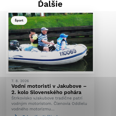
Ďalšie
Šport
ránky uplatniteľnými
pečeným oblastiam webovej
ránok stránku používajú,
ierajú anonymne a nie je
7. 8. 2026
Vodní motoristi v Jakubove –
2. kolo Slovenského pohára
Štrkovisko vJakubove tradične patrí
vodným motoristom. Členovia Oddielu
vodného motorizmu…