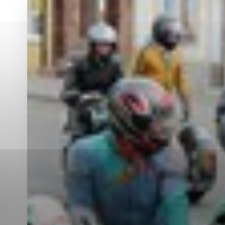
Vyberte úroveň co
Karanténna stanica Malacky
Sčítanie obyvateľov, domov a bytov
2021
Technické cookies
Separovaný zber v meste
Technické súbory cookie 
tým, že umožňujú základn
stránky. Bez týchto súbo
Analytické cookies
Analytické cookies pomáha
aby mohol stránky optimal
možné ich spojiť s konkr