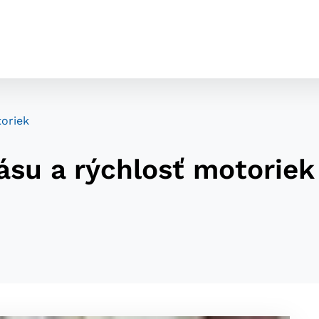
toriek
ásu a rýchlosť motoriek
cookies
o ktorých webové stránky môžu ukladať informácie o vašej 
tomu, aby si webový prehliadač zapamätoval Vaše prihláseni