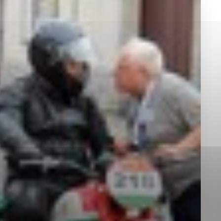
okies, ktorú chcete povoliť
sú pre prevádzku nevyhnutné a pomáhajú urobiť webové st
é funkcie, ako je navigácia na stránke a prístup k zabez
rov cookie nemôže web správne fungovať.
jú prevádzkovateľovi stránok pochopiť, ako návštevníci st
izovať a ponúknuť im lepšiu skúsenosť. Všetky dáta sa zb
étnou osobou.
Povoliť všetko
Uložiť nastavenia
Viac informácií