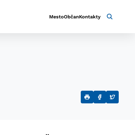
Mesto
Občan
Kontakty
aktivite a preferenciách.
e alebo aby sa uložila