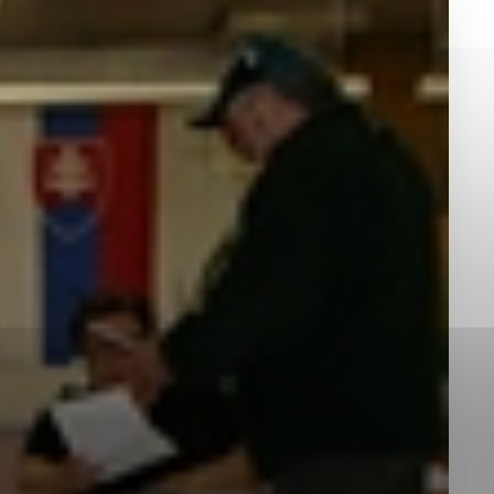
okies, ktorú chcete povoliť
sú pre prevádzku nevyhnutné a pomáhajú urobiť webové st
é funkcie, ako je navigácia na stránke a prístup k zabez
rov cookie nemôže web správne fungovať.
jú prevádzkovateľovi stránok pochopiť, ako návštevníci st
izovať a ponúknuť im lepšiu skúsenosť. Všetky dáta sa zb
étnou osobou.
Povoliť všetko
Uložiť nastavenia
Viac informácií