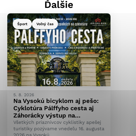
Ďalšie
Šport
Voľný čas
ránky uplatniteľnými
pečeným oblastiam webovej
ránok stránku používajú,
ierajú anonymne a nie je
5. 8. 2026
Na Vysokú bicyklom aj pešo:
Cyklotúra Pálffyho cesta aj
Záhorácky výstup na…
Všetkých priaznivcov cyklistiky apešej
turistiky pozývame vnedeľu 16. augusta
2026 na Vysokú.…