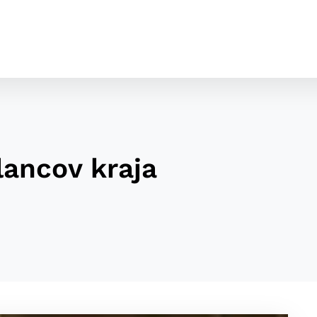
lancov kraja
cookies
o ktorých webové stránky môžu ukladať informácie o vašej 
tomu, aby si webový prehliadač zapamätoval Vaše prihláseni