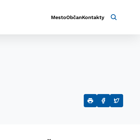
Mesto
Občan
Kontakty
aktivite a preferenciách.
e alebo aby sa uložila