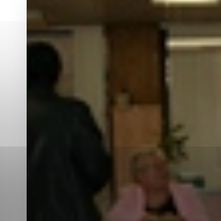
Vyberte úroveň co
Karanténna stanica Malacky
Sčítanie obyvateľov, domov a bytov
2021
Technické cookies
Separovaný zber v meste
Technické súbory cookie 
tým, že umožňujú základn
stránky. Bez týchto súbo
Analytické cookies
Analytické cookies pomáha
aby mohol stránky optimal
možné ich spojiť s konkr