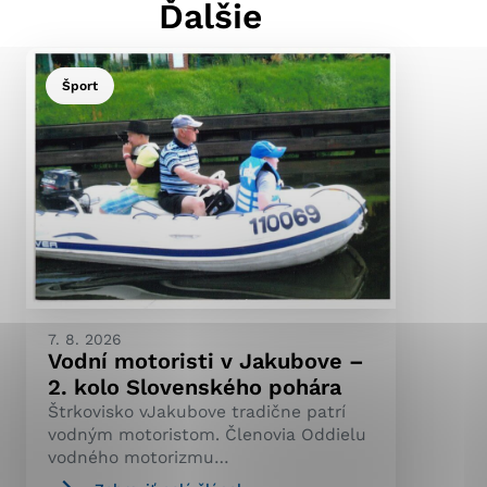
Ďalšie
Šport
ránky uplatniteľnými
pečeným oblastiam webovej
ránok stránku používajú,
ierajú anonymne a nie je
7. 8. 2026
Vodní motoristi v Jakubove –
2. kolo Slovenského pohára
Štrkovisko vJakubove tradične patrí
vodným motoristom. Členovia Oddielu
vodného motorizmu…