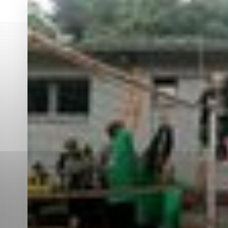
Vyberte úroveň co
Karanténna stanica Malacky
Sčítanie obyvateľov, domov a bytov
2021
Technické cookies
Separovaný zber v meste
Technické súbory cookie 
tým, že umožňujú základn
stránky. Bez týchto súbo
Analytické cookies
Analytické cookies pomáha
aby mohol stránky optimal
možné ich spojiť s konkr