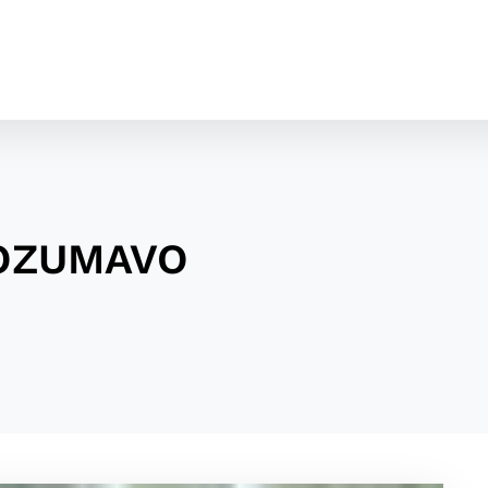
 VOZUMAVO
cookies
o ktorých webové stránky môžu ukladať informácie o vašej 
tomu, aby si webový prehliadač zapamätoval Vaše prihláseni