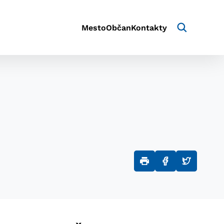
Mesto
Občan
Kontakty
aktivite a preferenciách.
e alebo aby sa uložila