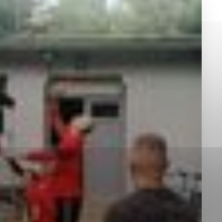
okies, ktorú chcete povoliť
sú pre prevádzku nevyhnutné a pomáhajú urobiť webové st
é funkcie, ako je navigácia na stránke a prístup k zabez
rov cookie nemôže web správne fungovať.
jú prevádzkovateľovi stránok pochopiť, ako návštevníci st
izovať a ponúknuť im lepšiu skúsenosť. Všetky dáta sa zb
étnou osobou.
Povoliť všetko
Uložiť nastavenia
Viac informácií