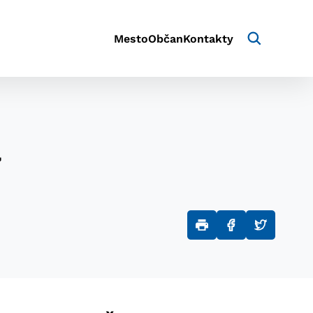
Mesto
Občan
Kontakty
7
aktivite a preferenciách.
e alebo aby sa uložila