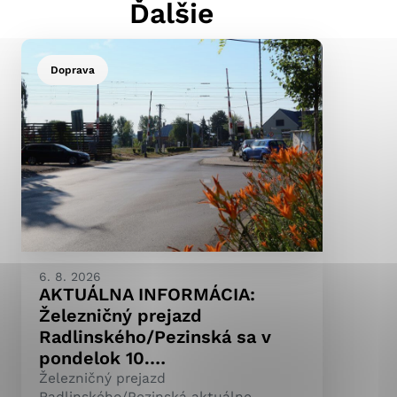
Ďalšie
Doprava
ránky uplatniteľnými
pečeným oblastiam webovej
ránok stránku používajú,
ierajú anonymne a nie je
6. 8. 2026
AKTUÁLNA INFORMÁCIA:
Železničný prejazd
Radlinského/Pezinská sa v
pondelok 10.…
Železničný prejazd
Radlinského/Pezinská aktuálne