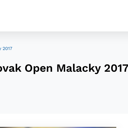
y 2017
ovak Open Malacky 201
cookies
o ktorých webové stránky môžu ukladať informácie o vašej 
tomu, aby si webový prehliadač zapamätoval Vaše prihláseni