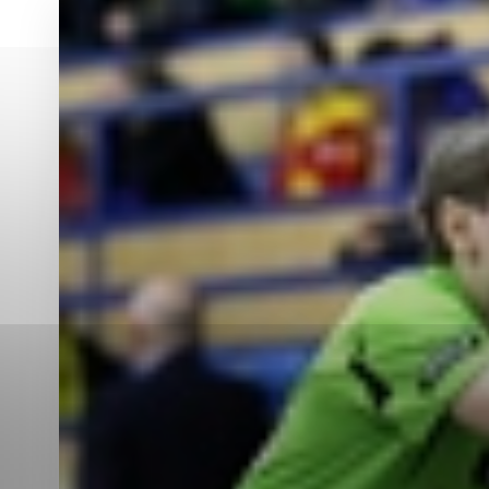
Vyberte úroveň co
Karanténna stanica Malacky
Sčítanie obyvateľov, domov a bytov
2021
Technické cookies
Separovaný zber v meste
Technické súbory cookie 
tým, že umožňujú základn
stránky. Bez týchto súbo
Analytické cookies
Analytické cookies pomáha
aby mohol stránky optimal
možné ich spojiť s konkr