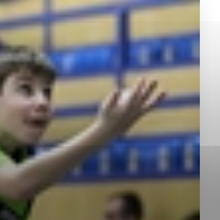
okies, ktorú chcete povoliť
sú pre prevádzku nevyhnutné a pomáhajú urobiť webové st
é funkcie, ako je navigácia na stránke a prístup k zabez
rov cookie nemôže web správne fungovať.
jú prevádzkovateľovi stránok pochopiť, ako návštevníci st
izovať a ponúknuť im lepšiu skúsenosť. Všetky dáta sa zb
étnou osobou.
Povoliť všetko
Uložiť nastavenia
Viac informácií