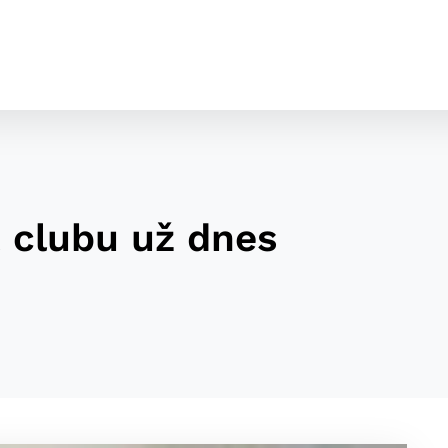
t clubu už dnes
cookies
o ktorých webové stránky môžu ukladať informácie o vašej 
tomu, aby si webový prehliadač zapamätoval Vaše prihláseni