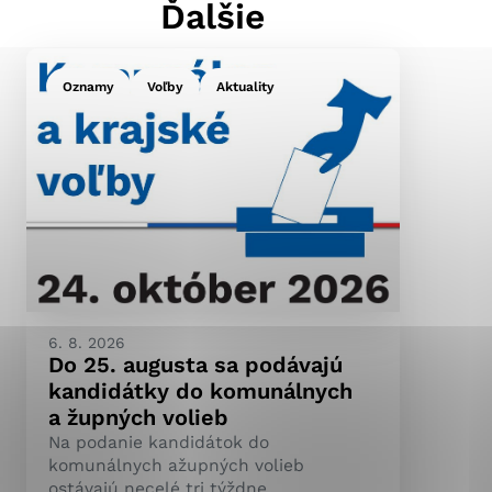
Ďalšie
Oznamy
Voľby
Aktuality
ránky uplatniteľnými
pečeným oblastiam webovej
ránok stránku používajú,
ierajú anonymne a nie je
6. 8. 2026
Do 25. augusta sa podávajú
kandidátky do komunálnych
a župných volieb
Na podanie kandidátok do
komunálnych ažupných volieb
ostávajú necelé tri týždne.