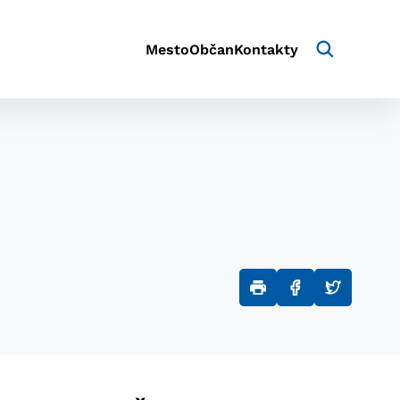
Mesto
Občan
Kontakty
aktivite a preferenciách.
e alebo aby sa uložila