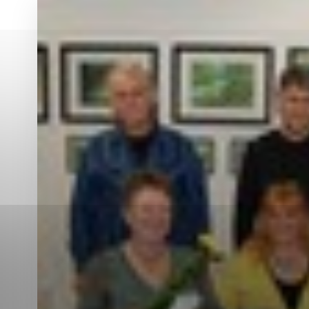
Vyberte úroveň co
Karanténna stanica Malacky
Sčítanie obyvateľov, domov a bytov
2021
Technické cookies
Separovaný zber v meste
Technické súbory cookie 
tým, že umožňujú základn
stránky. Bez týchto súbo
Analytické cookies
Analytické cookies pomáha
aby mohol stránky optimal
možné ich spojiť s konkr