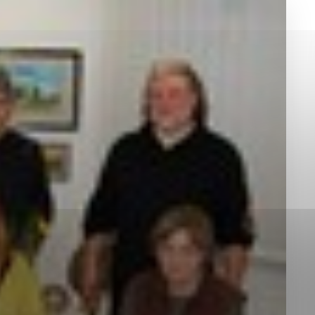
okies, ktorú chcete povoliť
sú pre prevádzku nevyhnutné a pomáhajú urobiť webové st
é funkcie, ako je navigácia na stránke a prístup k zabez
rov cookie nemôže web správne fungovať.
jú prevádzkovateľovi stránok pochopiť, ako návštevníci st
izovať a ponúknuť im lepšiu skúsenosť. Všetky dáta sa zb
étnou osobou.
Povoliť všetko
Uložiť nastavenia
Viac informácií