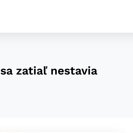
sa zatiaľ nestavia
cookies
o ktorých webové stránky môžu ukladať informácie o vašej 
tomu, aby si webový prehliadač zapamätoval Vaše prihláseni