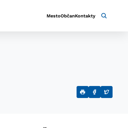
Mesto
Občan
Kontakty
aktivite a preferenciách.
e alebo aby sa uložila