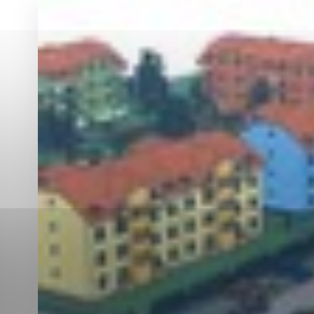
Vyberte úroveň co
Karanténna stanica Malacky
Sčítanie obyvateľov, domov a bytov
2021
Technické cookies
Separovaný zber v meste
Technické súbory cookie 
tým, že umožňujú základn
stránky. Bez týchto súbo
Analytické cookies
Analytické cookies pomáha
aby mohol stránky optimal
možné ich spojiť s konkr