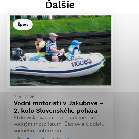
Ďalšie
Šport
ránky uplatniteľnými
pečeným oblastiam webovej
ránok stránku používajú,
ierajú anonymne a nie je
7. 8. 2026
Vodní motoristi v Jakubove –
2. kolo Slovenského pohára
Štrkovisko vJakubove tradične patrí
vodným motoristom. Členovia Oddielu
vodného motorizmu…