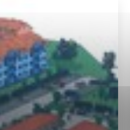
okies, ktorú chcete povoliť
sú pre prevádzku nevyhnutné a pomáhajú urobiť webové st
é funkcie, ako je navigácia na stránke a prístup k zabez
rov cookie nemôže web správne fungovať.
jú prevádzkovateľovi stránok pochopiť, ako návštevníci st
izovať a ponúknuť im lepšiu skúsenosť. Všetky dáta sa zb
étnou osobou.
Povoliť všetko
Uložiť nastavenia
Viac informácií