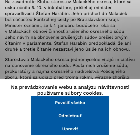
Na zasadnutie Klubu starostov Malackého okresu, ktoré sa
stránke a prístup k zabezpečeným oblastiam webovej
uskutočnilo 5. 10. v
inkubátore, prišiel aj minister
stránky. Bez týchto súborov cookie nemôže web
spravodlivosti Štefan Harabin. Jeho príchod do Malaciek
správne fungovať.
bol
súča
s
ťou
kontrolnej cesty
po Bratislavskom kraji.
Minister oznámil, že k 1. januáru budúceho roka sa
v Malackách obnoví činnosť zrušeného okresného súdu.
Analytické cookies
Jeho návrh na obnovenie zrušených súdov prešiel prvým
čítaním v
parlamente.
Štefan Harabin predpokladá, že ani
Analytické cookies pomáhajú prevádzkovateľovi stránok
druhé a tretie čítanie nezastaví jeho úsilie na ich obnovu.
pochopiť, ako návštevníci stránok stránku používajú,
aby mohol stránky optimalizovať a ponúknuť im lepšiu
Starostovia Malackého okresu jednomyseľne vítajú iniciatívu
skúsenosť. Všetky dáta sa zbierajú anonymne a nie je
na obnovenie okresného súdu. Podľa nich zrušenie súdu,
možné ich spojiť s konkrétnou osobou.
prokuratúry a najmä okresného riaditeľstva Policajné
ho
zboru, ktoré sa udialo pred
troma rokmi, výrazne zhoršilo
bezpečnostnú situáciu
.
Podľa slov ministra Harabina bude
Na prevádzkovanie webu a analýzu návštevnosti
jeho rezort presadzovať požiadavk
y pri zostavovaní
Povoliť všetko
používame súbory cookies.
štátneho
rozpočtu, aby
mohlo postupne
začať na Slovensku
pracovať ďalších dvesto sudcov.
V
súčasnosti
na súde
Povoliť všetko
Uložiť nastavenia
v Malackách,
ktorý organizačne patrí do pôsobnosti
Okresného súdu Bratislava IV, pôsobí 5 sudcov. Súdne
Odmietnuť
Viac informácií
konania trvajú neraz aj päť rokov.
Po z
výšení počtu sudcov
– návrh hovorí o budúcom pôsobení ôsmich sudcov
Upraviť
v Malackách – sa
podľa ministra Š. Harabina odstránia
prieťahy v
súdnom konaní.