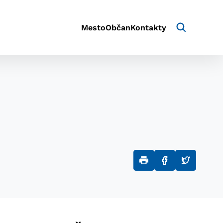
Mesto
Občan
Kontakty
aktivite a preferenciách.
e alebo aby sa uložila