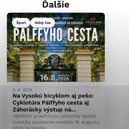
Ďalšie
Šport
Voľný čas
ránky uplatniteľnými
pečeným oblastiam webovej
ránok stránku používajú,
ierajú anonymne a nie je
5. 8. 2026
Na Vysokú bicyklom aj pešo:
Cyklotúra Pálffyho cesta aj
Záhorácky výstup na…
Všetkých priaznivcov cyklistiky apešej
turistiky pozývame vnedeľu 16. augusta
2026 na Vysokú.…