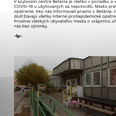
Vyberte úroveň co
V azylovom centre Betánia je všetko v poriadku a v
Karanténna stanica Malacky
COVID-19 u ubytovaných sa nepotvrdili. Mesto pre
Sčítanie obyvateľov, domov a bytov
opatrenie. Ako nás informovali priamo z Betánie, vš
2021
Technické cookies
dodržiavajú všetky interné protiepidemické opatren
Separovaný zber v meste
Prosíme všetkých obyvateľov mesta o vzájomnú oh
Technické súbory cookie 
nás bez výnimky.
tým, že umožňujú základn
stránky. Bez týchto súbo
-lp-
Analytické cookies
Analytické cookies pomáha
aby mohol stránky optimal
možné ich spojiť s konkr