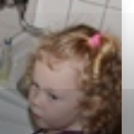
okies, ktorú chcete povoliť
sú pre prevádzku nevyhnutné a pomáhajú urobiť webové st
é funkcie, ako je navigácia na stránke a prístup k zabez
rov cookie nemôže web správne fungovať.
jú prevádzkovateľovi stránok pochopiť, ako návštevníci st
izovať a ponúknuť im lepšiu skúsenosť. Všetky dáta sa zb
étnou osobou.
Povoliť všetko
Uložiť nastavenia
Viac informácií