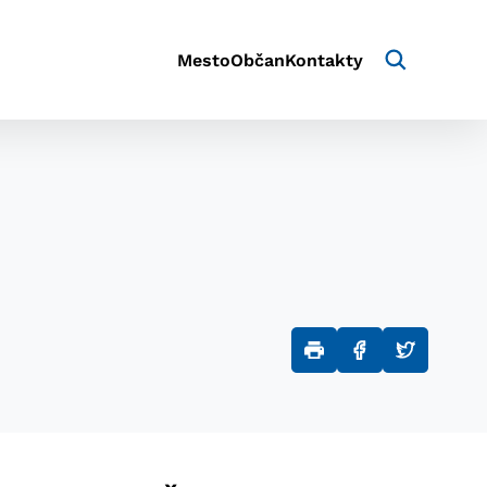
Mesto
Občan
Kontakty
aktivite a preferenciách.
e alebo aby sa uložila