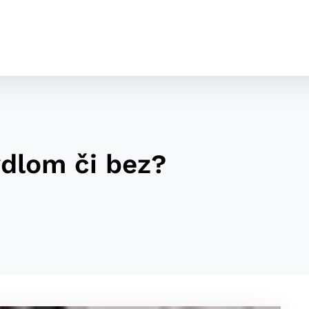
dlom či bez?
cookies
o ktorých webové stránky môžu ukladať informácie o vašej 
tomu, aby si webový prehliadač zapamätoval Vaše prihláseni