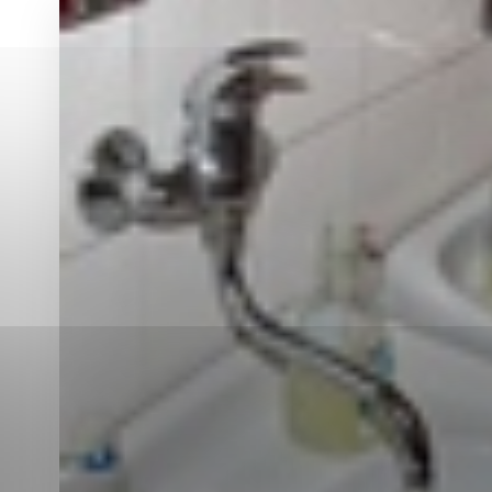
Vyberte úroveň co
Karanténna stanica Malacky
Sčítanie obyvateľov, domov a bytov
2021
Technické cookies
Separovaný zber v meste
Technické súbory cookie 
tým, že umožňujú základn
stránky. Bez týchto súbo
Analytické cookies
Analytické cookies pomáha
aby mohol stránky optimal
možné ich spojiť s konkr