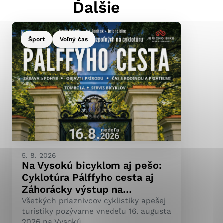
Ďalšie
Šport
Voľný čas
ránky uplatniteľnými
pečeným oblastiam webovej
ránok stránku používajú,
ierajú anonymne a nie je
5. 8. 2026
Na Vysokú bicyklom aj pešo:
Cyklotúra Pálffyho cesta aj
Záhorácky výstup na…
Všetkých priaznivcov cyklistiky apešej
turistiky pozývame vnedeľu 16. augusta
2026 na Vysokú.…